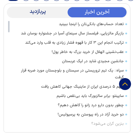
پربازدید
آخرین اخبار
تعداد حساب‌های بانکی‌تان را اینجا ببینید
بازیگر مالزیایی، فیلمساز سال سینمای آسیا در جشنواره بوسان شد
ترکیب انجام این ۳ کار با قهوه فشار زیادی به قلب وارد می‌کند
عقب‌نشینی الهلال از خرید بزرگ به خاطر پول!
جانشین مجیدی شاید در لیگ عربستان
سپاه:: یک تیم تروریستی در سیستان و بلوچستان مورد ضربه قرار
گرفت
سهم ۵ درصدی ایران از ماینینگ جهانی کاهش یافت
ساپینتو: برابر سالزبورگ باید بی‌نقص باشیم
چطور بدون دارو درد زانو را کاهش دهیم؟
دو خرید آزاد در راه پیوستن به پرسپولیس!
بنزین گران می‌شود؟
مسئولان صداوسیما چرا آمار مخاطبان برنامه‌های خود را محرمانه