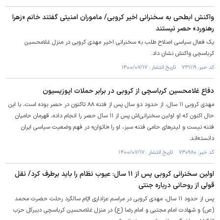
واکنش ابطحی به سخنرانی اخیر کروبی/ ماموران امنیتی گفتند خانم «زهرا
رهنورد» حصر نیستند
یک فعال سیاسی اصلاح طلب به سخنرانی اخیر مهدی کروبی در منزل غلامحسین
کرباسچی واکنش نشان داد.
کد خبر: ۷۳۱۱۱۹ تاریخ انتشار : ۱۴۰۰/۰۷/۱۷
دفاع غلامحسین کرباسچی از کروبی در برابر حملات اپوزیسیون
مهدی کروبی ۱۱ سال، از حدود دو سال پس از فتنه ۸۸ تاکنون در حصر بوده است، با این
حال اکنون که او اولین سخنرانی‌اش پس از ۱۱ سال حصر را انجام داده، قهرمان حامیان
فتنه نیست و لیدرهای حامی فتنه سبز، او را «ناتوان» در فهم وضعیت سیاسی ایران
دانسته‌اند.
کد خبر: ۷۳۰۹۸۰ تاریخ انتشار : ۱۴۰۰/۰۷/۱۷
اولین سخنرانی کروبی پس از ۱۱ سال: عیوب نظام را باید برطرف کرد/ نقل
قولی از روحانی درباره جنتی
پس از حدود ۱۱ سال، مهدی کروبی در مراسم عزاداری ایّام سالگرد رحلت حضرت محمد
(ص) و شهادت امام مجتبی و امام رضا (ع) در منزل غلامحسین کرباسچی دبیرکل حزب