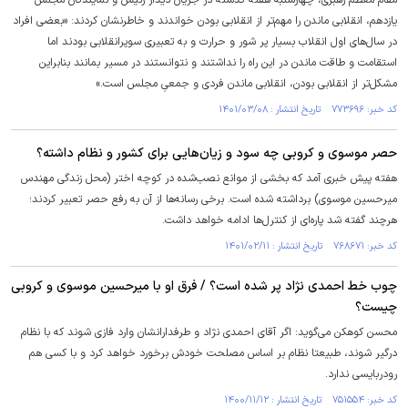
مقام معظم رهبری، چهارشنبه هفته گذشته در جریان دیدار رئیس و نمایندگان مجلس
یازدهم، انقلابی ماندن را مهم‌تر از انقلابی بودن خواندند و خاطرنشان کردند: «بعضی افراد
در سال‌های اول انقلاب بسیار پر شور و حرارت و به تعبیری سوپرانقلابی بودند اما
استقامت و طاقت ماندن در این راه را نداشتند و نتوانستند در مسیر بمانند بنابراین
مشکل‌تر از انقلابی بودن، انقلابی ماندن فردی و جمعیِ مجلس است.»
کد خبر: ۷۷۳۶۹۶ تاریخ انتشار : ۱۴۰۱/۰۳/۰۸
حصر موسوی و کروبی چه سود و زیان‌هایی برای کشور و نظام داشته؟
هفته پیش خبری آمد که بخشی از موانع نصب‌شده در کوچه اختر (محل زندگی مهندس
میرحسین موسوی) برداشته شده است. برخی رسانه‌ها از آن به رفع حصر تعبیر کردند؛
هرچند گفته شد پاره‌ای از کنترل‌ها ادامه خواهد داشت.
کد خبر: ۷۶۸۶۷۱ تاریخ انتشار : ۱۴۰۱/۰۲/۱۱
چوب خط احمدی نژاد پر شده است؟ / فرق او با میرحسین موسوی و کروبی
چیست؟
محسن کوهکن می‌گوید: اگر آقای احمدی نژاد و طرفدارانشان وارد فازی شوند که با نظام
درگیر شوند، طبیعتا نظام بر اساس مصلحت خودش برخورد خواهد کرد و با کسی هم
رودربایسی ندارد.
کد خبر: ۷۵۱۵۵۴ تاریخ انتشار : ۱۴۰۰/۱۱/۱۲