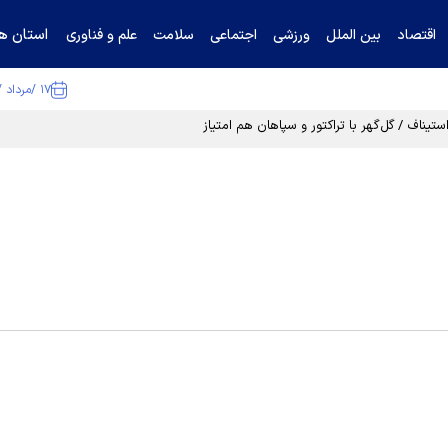
استان ها
اقتصاد
بین الملل
ورزشی
اجتماعی
سلامت
علم و فناوری
۱۷ /مرداد /۱۴۰۵
تیناف / گل‌گهر با تراکتور و سپاهان هم امتیاز شد