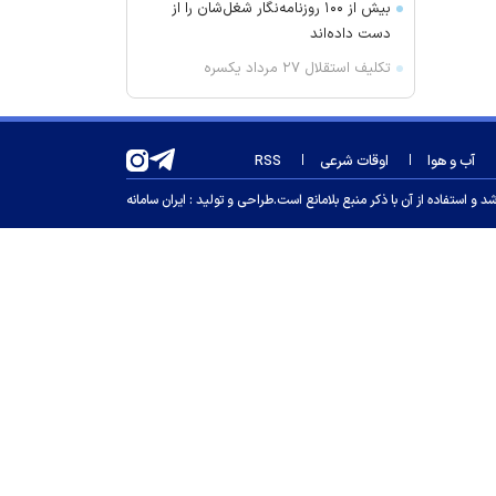
بیش از ۱۰۰ روزنامه‌نگار شغل‌شان را از
دست داده‌اند
تکلیف استقلال ۲۷ مرداد یکسره
می‌شود!
سرطان سینه قابل درمان است؟
آب و هوا
اوقات شرعی
RSS
تصمیم طارمی جدی است!
جزئیات افزایش سن و سابقه
 استفاده از آن با ذکر منبع بلامانع است.
طراحی و تولید :
ایران سامانه
بازنشستگی در صندوق کشوری
شهاب حسینی و رعنا آزادی‌ور در یک
سریال جدید
مهران غفوریان و نقش یک شهید
تصمیم متفاوت رحمتی برای دو بازیکن
مازاد تارتار
نخست‌وزیر ارمنستان: به‌زودی اجرای
عملی پروژه ترامپ را آغاز می‌کنیم
زمین‌لرزه ۳.۲ ریشتری در زاهدشهر