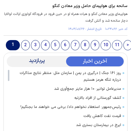
سانحه برای هواپیمای حامل وزیر معادن کنگو
هواپیمای وزیر معادن کنگو و هیات همراه او در حین فرود در فرودگاه کولوزی ایالت لوالابا
دچار سانحه شد و آتش گرفت.
کد خبر: ۱۰۲۴۰۶۶ تاریخ انتشار : ۱۴۰۴/۰۸/۲۶
1
2
3
4
5
6
7
8
9
10
11
>
پربازدید
آخرین اخبار
روز ۱۶۱ جنگ | درگیری در یمن | سازمان ملل: منتظر نتایج مذاکرات
درباره تنگه هرمز هستیم
مدیرعامل توانیر: ۱۰ هزار ماینر جمع‌آوری شد
کشف گورستانی از افراد بالارتبه
رئیس‌جمهور: استعفاء نخواهم داد/ برخی می خواهند ما بجنگیم!
قیمت نفت کاهش یافت
ایرج در بیمارستان بستری شد