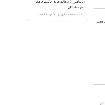
ویتامین C محافظ ماده خاکستری مغز
در سالمندان
خطیب جمعه تهران: دشمن شکست
مفتضحانه خورده و به التماس افتاده؛
ادبیات باخت را هم بلد نیست!/ شاهد
ترویج بی حیایی با سواستفاده از
شرایط جنگی هستیم
واکنش محمد مهاجری به اظهارات
جنجالی باقر خرازی: لباس دین را از تن
بیرون کنید
ژیلا هدائی درگذشت
لغو افزایش تعرفه و تصاعد پلکانی
بهای برق مشترکین کشاورزی
یونیسف: ۳۰۰ کودک طی ۳۰۰ روز آتش
بس در غزه به شهادت رسیده اند
پیش بینی هوای چهارمحال و بختیاری
تا اواسط هفته آینده
 یکهزار و ۲۰۰ نفر در این استان دستگیر شدند که برای ۶۰۰ نفر از آنان