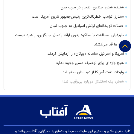
شنیده شدن چندین انفجار در مارب یمن
سندرز: ترامپ خطرناک‌ترین رئیس‌جمهور تاریخ آمریکا است
حملات توپخانه‌ای ارتش اسرائیل به جنوب لبنان
ظریفیان: مخالفت با مذاکره بدون ارائه راه‌حل جایگزین، راهبرد نیست
دکل‌ها قد می‌کشند
آمریکا و اسرائیل سامانه «پیکان» را آزمایش کردند
هیچ واژه‌ای برای توصیف مسی وجود ندارد
واردات نفت آمریکا از عربستان صفر شد
شماره یک استقلال دوباره بی‌رقیب شد!
به چه علت کودکان دچار فشارخون می‌شوند؟
مهار آتش‌سوزی در ساختمان ۵‌طبقه تبریز
تصادف مرگبار پژو پارس و ساینا در اصفهان؛ ۷ کشته و مصدوم
هواشناسی ۱۴۰۵/۰۵/۱۶/ باد و خاک در استان‌ها تا ۵ روز آینده
«تجرد قطعی» در حال تبدیل شدن به سبک زندگی است
کلیه حقوق مادی و معنوی این سایت محفوظ و متعلق به خبرگزاری آفتاب می‌باشد و