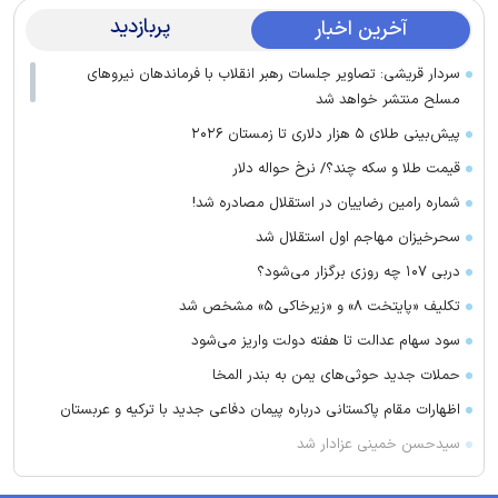
پربازدید
آخرین اخبار
سردار قریشی: تصاویر جلسات رهبر انقلاب با فرماندهان نیرو‌های
مسلح منتشر خواهد شد
پیش‌بینی طلای ۵ هزار دلاری تا زمستان ۲۰۲۶
قیمت طلا و سکه چند؟/ نرخ حواله دلار
شماره رامین رضاییان در استقلال مصادره شد!
سحرخیزان مهاجم اول استقلال شد
دربی ۱۰۷ چه روزی برگزار می‌شود؟
تکلیف «پایتخت ۸» و «زیرخاکی ۵» مشخص شد
سود سهام عدالت تا هفته دولت واریز می‌شود
حملات جدید حوثی‌های یمن به بندر المخا
اظهارات مقام پاکستانی درباره پیمان دفاعی جدید با ترکیه و عربستان
سیدحسن خمینی عزادار شد
رونمایی پرسپولیس از اژدهاکش