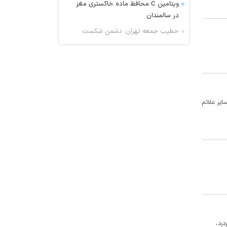
ویتامین C محافظ ماده خاکستری مغز
در سالمندان
خطیب جمعه تهران: دشمن شکست
مفتضحانه خورده و به التماس افتاده؛
ادبیات باخت را هم بلد نیست!/ شاهد
ترویج بی حیایی با سواستفاده از
شرایط جنگی هستیم
واکنش محمد مهاجری به اظهارات
ایر علائم
جنجالی باقر خرازی: لباس دین را از تن
بیرون کنید
ژیلا هدائی درگذشت
لغو افزایش تعرفه و تصاعد پلکانی
بهای برق مشترکین کشاورزی
یونیسف: ۳۰۰ کودک طی ۳۰۰ روز آتش
بس در غزه به شهادت رسیده اند
پیش بینی هوای چهارمحال و بختیاری
تا اواسط هفته آینده
 سردرد،