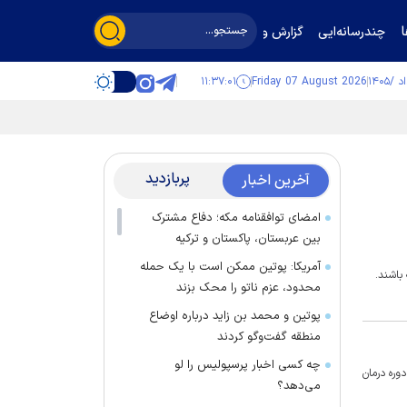
چندرسانه‌ایی
گزارش و گفت‌وگو
۱۱:۳۷:۰۲
Friday 07 August 2026
پربازدید
آخرین اخبار
امضای توافقنامه مکه؛ دفاع مشترک
بین عربستان، پاکستان و ترکیه
آمریکا: پوتین ممکن است با یک حمله
باشند.
محدود، عزم ناتو را محک بزند
پوتین و محمد بن زاید درباره اوضاع
منطقه گفت‌وگو کردند
چه کسی اخبار پرسپولیس را لو
وره درمان
می‌دهد؟