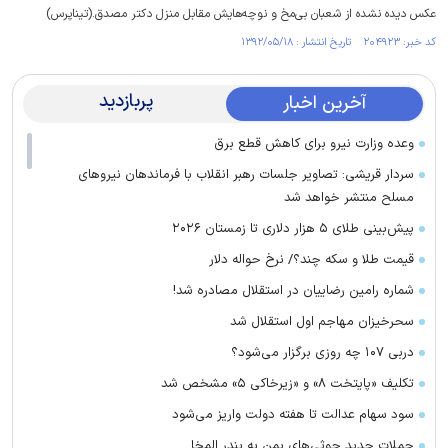
عکس دیده نشده از شعبان بی‌مخ و نوچه‌هایش مقابل منزل دکتر مصدق.(تیناپرس)
کد خبر: ۲۰۴۹۲۳ تاریخ انتشار : ۱۳۹۲/۰۵/۱۸
پربازدید
آخرین اخبار
وعده وزارت نیرو برای کاهش قطع برق
سردار قریشی: تصاویر جلسات رهبر انقلاب با فرماندهان نیرو‌های
مسلح منتشر خواهد شد
پیش‌بینی طلای ۵ هزار دلاری تا زمستان ۲۰۲۶
قیمت طلا و سکه چند؟/ نرخ حواله دلار
شماره رامین رضاییان در استقلال مصادره شد!
سحرخیزان مهاجم اول استقلال شد
دربی ۱۰۷ چه روزی برگزار می‌شود؟
تکلیف «پایتخت ۸» و «زیرخاکی ۵» مشخص شد
سود سهام عدالت تا هفته دولت واریز می‌شود
حملات جدید حوثی‌های یمن به بندر المخا