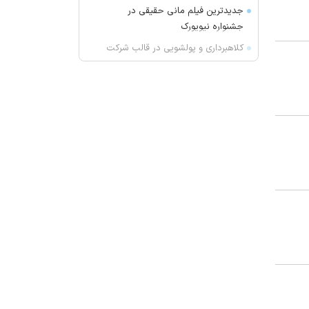
جدیدترین فیلم مانی حقیقی در
جشنواره نیویورک
کلاهبرداری و پولشویی در قالب شرکت
مهاجرتی به کانادا
این درد‌ها را در سنین رشد کودکان
جدی بگیرید
سرپرست سابق استقلال مربی پیکان
شد
راز پخت کوفته تبریزی اصیل
گرانترین خرید کهکشانی‌ها؛ دیومانده
به رئال پیوست
پرویز شاپور را می‌شناسید؟
تعداد حساب‌های بانکی‌تان را اینجا
ببینید
بازیگر مالزیایی، فیلمساز سال سینمای
آسیا در جشنواره بوسان شد