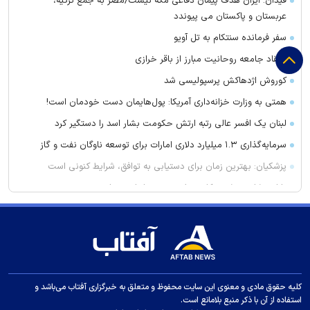
فیدان: ایران هدف پیمان دفاعی مکه نیست/مصر به جمع ترکیه،
عربستان و پاکستان می پیوندد
سفر فرمانده سنتکام به تل آویو
انتقاد جامعه روحانیت مبارز از باقر خرازی
کوروش اژدهاکش پرسپولیسی شد
همتی به وزارت خزانه‌داری آمریکا: پول‌هایمان دست خودمان است!
لبنان یک افسر عالی رتبه ارتش حکومت بشار اسد را دستگیر کرد
سرمایه‌گذاری ۱.۳ میلیارد دلاری امارات برای توسعه ناوگان نفت و گاز
پزشکیان: بهترین زمان برای دستیابی به توافق، شرایط کنونی است
با این شام خوشمزه کلسترول بد خود را پایین بیاورید
تفاهم‌نامه همکاری شورای شهر و دانشگاه تبریز امضا شد
فریب این دارو‌ها را نخورید باعث لاغری شما نمی‌شوند
آمادگی شبستر برای بحران
این علائم می‌گوید به زودی یک حمله قلبی رخ می‌دهد
کلیه حقوق مادی و معنوی این سایت محفوظ و متعلق به خبرگزاری آفتاب می‌باشد و
نخست‌وزیر کردستان عراق: منطقه ما نمی‌خواهد بخشی از هیچ
استفاده از آن با ذکر منبع بلامانع است.