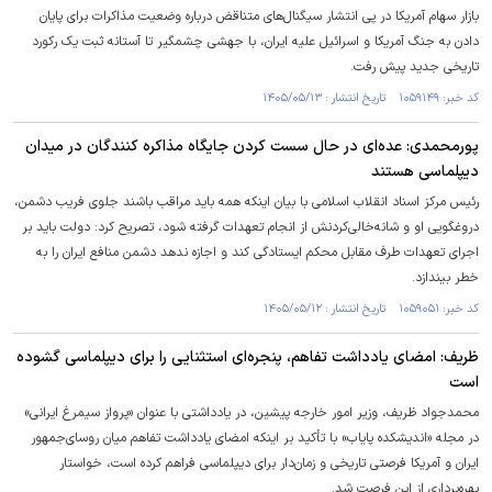
بازار سهام آمریکا در پی انتشار سیگنال‌های متناقض درباره وضعیت مذاکرات برای پایان
دادن به جنگ آمریکا و اسرائیل علیه ایران، با جهشی چشمگیر تا آستانه ثبت یک رکورد
تاریخی جدید پیش رفت.
کد خبر: ۱۰۵۹۱۴۹ تاریخ انتشار : ۱۴۰۵/۰۵/۱۳
پورمحمدی: عده‌ای در حال سست کردن جایگاه مذاکره کنندگان در میدان
دیپلماسی هستند
رئیس مرکز اسناد انقلاب اسلامی با بیان اینکه همه باید مراقب باشند جلوی فریب دشمن،
دروغگویی او و شانه‌خالی‌کردنش از انجام تعهدات گرفته شود، تصریح کرد: دولت باید بر
اجرای تعهدات طرف مقابل محکم ایستادگی کند و اجازه ندهد دشمن منافع ایران را به
خطر بیندازد.
کد خبر: ۱۰۵۹۰۵۱ تاریخ انتشار : ۱۴۰۵/۰۵/۱۲
ظریف: امضای یادداشت تفاهم، پنجره‌ای استثنایی را برای دیپلماسی گشوده
است
محمدجواد ظریف، وزیر امور خارجه پیشین، در یادداشتی با عنوان «پرواز سیمرغ ایرانی»
در مجله «اندیشکده پایاب» با تأکید بر اینکه امضای یادداشت تفاهم میان روسای‌جمهور
ایران و آمریکا فرصتی تاریخی و زمان‌دار برای دیپلماسی فراهم کرده است، خواستار
بهره‌برداری از این فرصت شد.