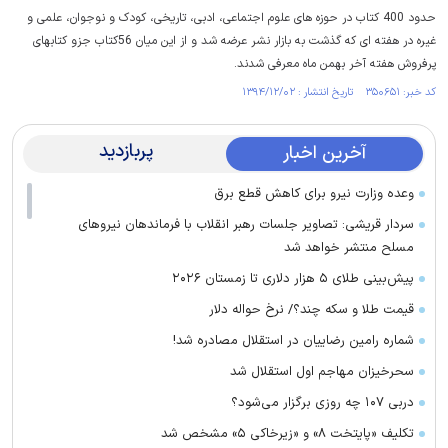
حدود 400 کتاب در حوزه های علوم اجتماعی، ادبی، تاریخی، کودک و نوجوان، علمی و
غیره در هفته ای که گذشت به بازار نشر عرضه شد و از این میان 56کتاب جزو کتابهای
پرفروش هفته آخر بهمن ماه معرفی شدند.
کد خبر: ۳۵۰۶۵۱ تاریخ انتشار : ۱۳۹۴/۱۲/۰۲
پربازدید
آخرین اخبار
وعده وزارت نیرو برای کاهش قطع برق
سردار قریشی: تصاویر جلسات رهبر انقلاب با فرماندهان نیرو‌های
مسلح منتشر خواهد شد
پیش‌بینی طلای ۵ هزار دلاری تا زمستان ۲۰۲۶
قیمت طلا و سکه چند؟/ نرخ حواله دلار
شماره رامین رضاییان در استقلال مصادره شد!
سحرخیزان مهاجم اول استقلال شد
دربی ۱۰۷ چه روزی برگزار می‌شود؟
تکلیف «پایتخت ۸» و «زیرخاکی ۵» مشخص شد