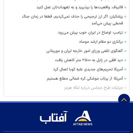
قالیباف: واقعیت‌ها را بپذیرید و به تعهدات‌تان عمل کنید
پزشکیان: اگر ارز ترجیحی را حذف نمی‌کردیم، قطعا در زمان جنگ
قحطی پیش می‌آمد
ترامپ: اوضاع در ایران خوب پیش می‌رود
برکناری دو مقام ارشد موساد
گفتگوی تلفنی وزرای امور خارجه ایران و موریتانی
دید افقی در زابل به ۲۵۰۰ متر کاهش یافت
آمریکا تحریم‌های جدیدی علیه کوبا اعمال کرد
آمریکا: از پرتاب موشکی کره شمالی مطلع هستیم
جزئیات طرح مجلس درباره تنگه هرمز
کویت دستور تعطیلی تنها مدرسه ایرانی را صادر کرد
ضرغامی: تغییر ریل، عین بصیرت است. فرصت سوزی نکنیم
زنوزق؛ نگین پلکانی آذربایجان
جدیدترین فیلم مانی حقیقی در جشنواره نیویورک