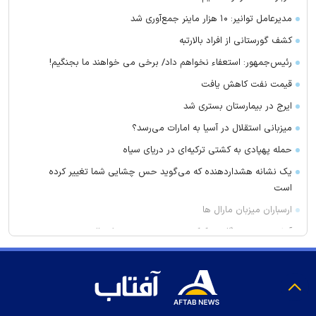
مدیرعامل توانیر: ۱۰ هزار ماینر جمع‌آوری شد
کشف گورستانی از افراد بالارتبه
رئیس‌جمهور: استعفاء نخواهم داد/ برخی می خواهند ما بجنگیم!
قیمت نفت کاهش یافت
ایرج در بیمارستان بستری شد
میزبانی استقلال در آسیا به امارات می‌رسد؟
حمله پهپادی به کشتی ترکیه‌ای در دریای سیاه
یک نشانه هشداردهنده که می‌گوید حس چشایی شما تغییر کرده
است
ارسباران میزبان مارال ها
آتش‌سوزی دستگاه خنک‌کننده در محدوده زیر پل عالی‌نسب تبریز
واکنش بقائی به سخنان ترامپ
وزیر خزانه داری آمریکا: در دو سال آینده تنگه هرمز بی‌اهمیت خواهد
شد
سنای آمریکا لایحه تحریم‌های گسترده انرژی روسیه را تصویب کرد