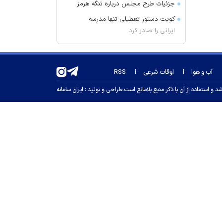
جزئیات طرح مجلس درباره تنگه هرمز
کویت دستور تعطیلی تنها مدرسه
ایرانی را صادر کرد
ضرغامی: تغییر ریل، عین بصیرت است.
فرصت سوزی نکنیم
آب و هوا
اوقات شرعی
RSS
زنوزق؛ نگین پلکانی آذربایجان
جدیدترین فیلم مانی حقیقی در
 استفاده از آن با ذکر منبع بلامانع است.
طراحی و تولید :
ایران سامانه
جشنواره نیویورک
کلاهبرداری و پولشویی در قالب شرکت
مهاجرتی به کانادا
این درد‌ها را در سنین رشد کودکان
جدی بگیرید
سرپرست سابق استقلال مربی پیکان
شد
راز پخت کوفته تبریزی اصیل
گرانترین خرید کهکشانی‌ها؛ دیومانده