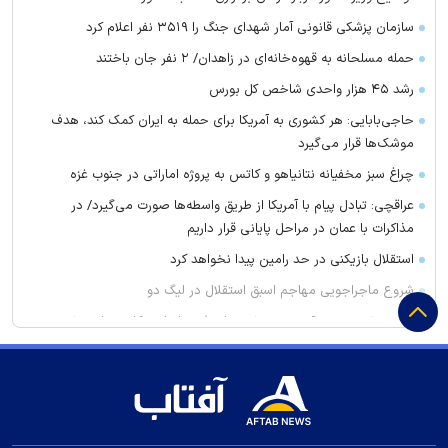
سازمان پزشکی قانونی آمار شهدای جنگ را ۳۵۱۹ نفر اعلام کرد
حمله مسلحانه به قهوه‌خانه‌ای در زاهدان/ ۲ نفر جان باختند
رشد ۴۵ هزار واحدی شاخص کل بورس
حاجی‌بابایی: هر کشوری به آمریکا برای حمله به ایران کمک کند، هدف
موشک‌ها قرار می‌گیرد
چراغ سبز مخفیانه نتانیاهو و کاتس به پروژه اماراتی در جنوب غزه
عراقچی: تبادل پیام با آمریکا از طریق واسطه‌ها صورت می‌گیرد/ در
مذاکرات با عمان در مراحل پایانی قرار داریم
استقلال بازیکنی در حد رامین پیدا نخواهد کرد
شروع ماجراجویی مهاجم اسبق استقلال در لیگ دو
توری مش چیست؟ بررسی مشخصات فنی، انواع و کاربردهای مش
فلزی در صنعت
کلاهبرداری ۱۰۰ میلیاردی با وعده فروش لوازم خانگی ارزان برای تهیه
جهیزیه
سخنگوی وزارت کشور: دولت فعلا برنامه‌ای برای ورود اتوبوس‌های