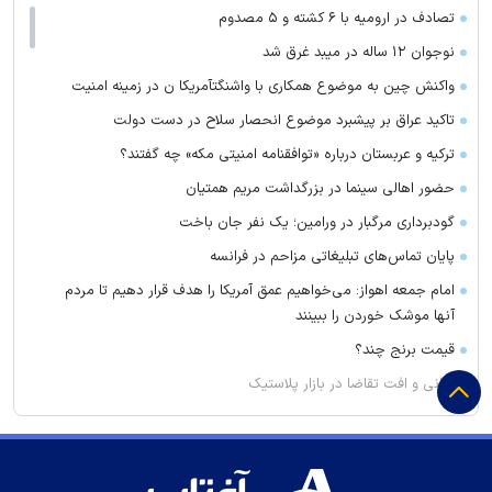
تصادف در ارومیه با ۶ کشته و ۵ مصدوم
نوجوان ۱۲ ساله در میبد غرق شد
واکنش چین به موضوع همکاری با واشنگتآمریکا ن در زمینه امنیت
تاکید عراق بر پیشبرد موضوع انحصار سلاح در دست دولت
ترکیه و عربستان درباره «توافقنامه امنیتی مکه» چه گفتند؟
حضور اهالی سینما در بزرگداشت مریم همتیان
گودبرداری مرگبار در ورامین؛ یک نفر جان باخت
پایان تماس‌های تبلیغاتی مزاحم در فرانسه
امام جمعه اهواز: می‌خواهیم عمق آمریکا را هدف قرار دهیم تا مردم
آنها موشک خوردن را ببینند
قیمت برنج چند؟
گرانی و افت تقاضا در بازار پلاستیک
امام جمعه رشت: آمریکا در حال فرار ذلیلانه از منطقه است
تشکر امام‌جمعه قزوین از قوه قضائیه بخاطر اعدام های اخیر: قصاص
مایه حیات بشر است