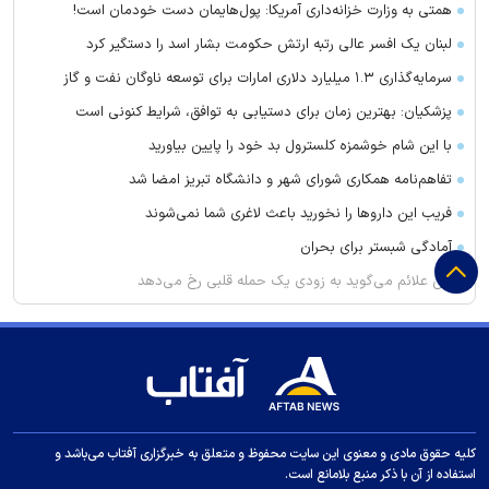
همتی به وزارت خزانه‌داری آمریکا: پول‌هایمان دست خودمان است!
لبنان یک افسر عالی رتبه ارتش حکومت بشار اسد را دستگیر کرد
سرمایه‌گذاری ۱.۳ میلیارد دلاری امارات برای توسعه ناوگان نفت و گاز
پزشکیان: بهترین زمان برای دستیابی به توافق، شرایط کنونی است
با این شام خوشمزه کلسترول بد خود را پایین بیاورید
تفاهم‌نامه همکاری شورای شهر و دانشگاه تبریز امضا شد
فریب این دارو‌ها را نخورید باعث لاغری شما نمی‌شوند
آمادگی شبستر برای بحران
این علائم می‌گوید به زودی یک حمله قلبی رخ می‌دهد
نخست‌وزیر کردستان عراق: منطقه ما نمی‌خواهد بخشی از هیچ
درگیری باشد
تقدیر فرمانده انتظامی میانه از خبرنگار آفتاب نیوز
وضعیت عجیب خرید‌های جدید استقلال مثل دو ستاره پرسپولیس
روش نگهداری گوجه فرنگی در فریزر برای ماندگاری یک‌ساله
کلیه حقوق مادی و معنوی این سایت محفوظ و متعلق به خبرگزاری آفتاب می‌باشد و
استفاده از آن با ذکر منبع بلامانع است.
درخشش بهزیستی آذربایجان‌شرقی در رتبه‌بندی کشوری