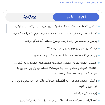
کد خبر: ۳۵۴۱۸۱ تاریخ انتشار : ۱۳۹۴/۱۲/۱۸
پربازدید
آخرین اخبار
امضای توافقنامه مکه؛ دفاع مشترک بین عربستان، پاکستان و ترکیه
آمریکا: پوتین ممکن است با یک حمله محدود، عزم ناتو را محک بزند
پوتین و محمد بن زاید درباره اوضاع منطقه گفت‌وگو کردند
چه کسی اخبار پرسپولیس را لو می‌دهد؟
ویتامین C محافظ ماده خاکستری مغز در سالمندان
خطیب جمعه تهران: دشمن شکست مفتضحانه خورده و به التماس
افتاده؛ ادبیات باخت را هم بلد نیست!/ شاهد ترویج بی حیایی با
سواستفاده از شرایط جنگی هستیم
واکنش محمد مهاجری به اظهارات جنجالی باقر خرازی: لباس دین را از
تن بیرون کنید
ژیلا هدائی درگذشت
لغو افزایش تعرفه و تصاعد پلکانی بهای برق مشترکین کشاورزی