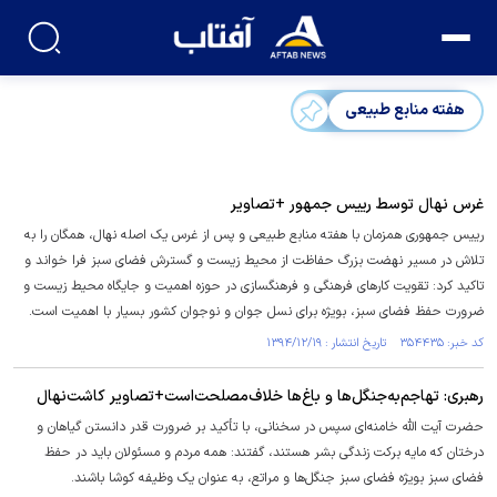
هفته منابع طبیعی
غرس نهال توسط رییس جمهور +تصاویر
رییس جمهوری همزمان با هفته منابع طبیعی و پس از غرس یک اصله نهال، همگان را به
تلاش در مسیر نهضت بزرگ حفاظت از محیط زیست و گسترش فضای سبز فرا خواند و
تاکید کرد: تقویت کارهای فرهنگی و فرهنگسازی در حوزه اهمیت و جایگاه محیط زیست و
ضرورت حفظ فضای سبز، بویژه برای نسل جوان و نوجوان کشور بسیار با اهمیت است.
کد خبر: ۳۵۴۴۳۵ تاریخ انتشار : ۱۳۹۴/۱۲/۱۹
رهبری: تهاجم‌به‌جنگل‌ها و باغ‌ها خلاف‌مصلحت‌است+تصاویر کاشت‌نهال
حضرت آیت الله خامنه‌ای سپس در سخنانی، با تأکید بر ضرورت قدر دانستن گیاهان و
درختان که مایه برکت زندگی بشر هستند، گفتند: همه مردم و مسئولان باید در حفظ
فضای سبز بویژه فضای سبز جنگل‌ها و مراتع، به عنوان یک وظیفه کوشا باشند.