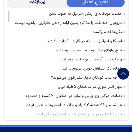
پربازدید
آخرین اخبار
حملات توپخانه‌ای ارتش اسرائیل به جنوب لبنان
ظریفیان: مخالفت با مذاکره بدون ارائه راه‌حل جایگزین، راهبرد نیست
دکل‌ها قد می‌کشند
آمریکا و اسرائیل سامانه «پیکان» را آزمایش کردند
هیچ واژه‌ای برای توصیف مسی وجود ندارد
واردات نفت آمریکا از عربستان صفر شد
شماره یک استقلال دوباره بی‌رقیب شد!
به چه علت کودکان دچار فشارخون می‌شوند؟
مهار آتش‌سوزی در ساختمان ۵‌طبقه تبریز
تصادف مرگبار پژو پارس و ساینا در اصفهان؛ ۷ کشته و مصدوم
هواشناسی ۱۴۰۵/۰۵/۱۶/ باد و خاک در استان‌ها تا ۵ روز آینده
«تجرد قطعی» در حال تبدیل شدن به سبک زندگی است
قیمت طلا و سکه امروز جمعه ۱۶ مرداد ۱۴۰۵