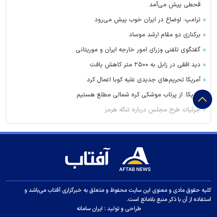
قحطی پیش می‌آمد
ترامپ: اوضاع در ایران خوب پیش می‌رود
برکناری دو مقام ارشد موساد
گفتگوی تلفنی وزرای امور خارجه ایران و موریتانی
دید افقی در زابل به ۲۵۰۰ متر کاهش یافت
آمریکا تحریم‌های جدیدی علیه کوبا اعمال کرد
آمریکا: از پرتاب موشکی کره شمالی مطلع هستیم
جزئیات طرح مجلس درباره تنگه هرمز
کویت دستور تعطیلی تنها مدرسه ایرانی را صادر کرد
ضرغامی: تغییر ریل، عین بصیرت است. فرصت سوزی نکنیم
زنوزق؛ نگین پلکانی آذربایجان
جدیدترین فیلم مانی حقیقی در جشنواره نیویورک
کلاهبرداری و پولشویی در قالب شرکت مهاجرتی به کانادا
کلیه حقوق مادی و معنوی این سایت محفوظ و متعلق به خبرگزاری آفتاب می‌باشد و
استفاده از آن با ذکر منبع بلامانع است.
این درد‌ها را در سنین رشد کودکان جدی بگیرید
طراحی و تولید :
ایران سامانه
سرپرست سابق استقلال مربی پیکان شد