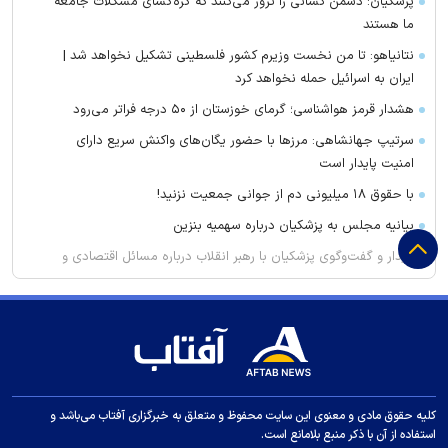
پزشکیان: دشمن کسانی را ترور می‌کنند که گره‌گشای مشکلات جامعه
ما هستند
نتانیاهو: تا من نخست وزیرم کشور فلسطینی تشکیل نخواهد شد |
ایران به اسرائیل حمله نخواهد کرد
هشدار قرمز هواشناسی؛ گرمای خوزستان از ۵۰ درجه فراتر می‌رود
سرتیپ جهانشاهی: مرز‌ها با حضور یگان‌های واکنش سریع دارای
امنیت پایدار است
با حقوق ۱۸ میلیونی دم از جوانی جمعیت نزنید!
بیانیه مجلس به پزشکیان درباره سهمیه بنزین
دیدار و گفت‌وگوی پزشکیان با رهبر انقلاب درباره مسائل اقتصادی و
نظامی کشور
محسن رضایی نماینده رهبر انقلاب در شورای عالی امنیت ملی شد/
تایید استعفای ذوالقدر
انیمیشن «یارپ» وارد فاز تولید شد
تراکتور با ربیعی همه نتایج را تجربه کرد/ آمار سرمربی برکنار شده
کلیه حقوق مادی و معنوی این سایت محفوظ و متعلق به خبرگزاری آفتاب می‌باشد و
تی‌تی‌ها
استفاده از آن با ذکر منبع بلامانع است.