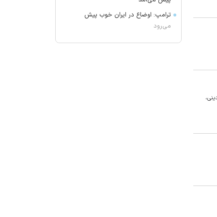
پیش می‌آمد
ترامپ: اوضاع در ایران خوب پیش
می‌رود
برکناری دو مقام ارشد موساد
گفتگوی تلفنی وزرای امور خارجه ایران
و موریتانی
دید افقی در زابل به ۲۵۰۰ متر کاهش
یافت
ینی،
آمریکا تحریم‌های جدیدی علیه کوبا
اعمال کرد
آمریکا: از پرتاب موشکی کره شمالی
مطلع هستیم
جزئیات طرح مجلس درباره تنگه هرمز
کویت دستور تعطیلی تنها مدرسه
ایرانی را صادر کرد
ضرغامی: تغییر ریل، عین بصیرت است.
فرصت سوزی نکنیم