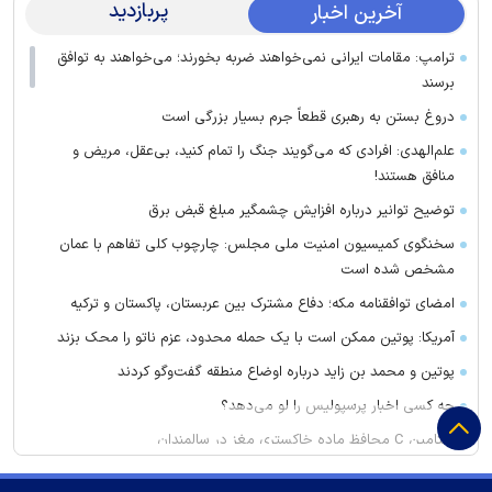
پربازدید
آخرین اخبار
ترامپ: مقامات ایرانی نمی‌خواهند ضربه بخورند؛ می‌خواهند به توافق
برسند
دروغ بستن به رهبری قطعاً جرم بسیار بزرگی است
علم‌الهدی: افرادی که می‌گویند جنگ را تمام کنید، بی‌عقل، مریض و
منافق هستند!
توضیح توانیر درباره افزایش چشمگیر مبلغ قبض برق
سخنگوی کمیسیون امنیت ملی مجلس: چارچوب کلی تفاهم با عمان
مشخص شده است
امضای توافقنامه مکه؛ دفاع مشترک بین عربستان، پاکستان و ترکیه
آمریکا: پوتین ممکن است با یک حمله محدود، عزم ناتو را محک بزند
پوتین و محمد بن زاید درباره اوضاع منطقه گفت‌وگو کردند
چه کسی اخبار پرسپولیس را لو می‌دهد؟
ویتامین C محافظ ماده خاکستری مغز در سالمندان
خطیب جمعه تهران: دشمن شکست مفتضحانه خورده و به التماس