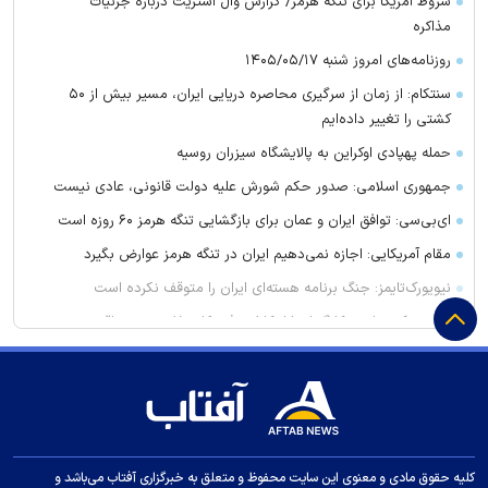
شروط آمریکا برای تنگه هرمز/ گزارش وال استریت درباره جزئیات
مذاکره
روزنامه‌های امروز شنبه ۱۴۰۵/۰۵/۱۷
سنتکام: از زمان از سرگیری محاصره دریایی ایران، مسیر بیش از ۵۰
کشتی را تغییر داده‌ایم
حمله پهپادی اوکراین به پالایشگاه سیزران روسیه
جمهوری اسلامی: صدور حکم شورش علیه دولت قانونی، عادی نیست
ای‌بی‌سی: توافق ایران و عمان برای بازگشایی تنگه هرمز ۶۰ روزه است
مقام آمریکایی: اجازه نمی‌دهیم ایران در تنگه هرمز عوارض بگیرد
نیویورک‌تایمز: جنگ برنامه هسته‌ای ایران را متوقف نکرده است
خروج یک میلیون کارگر از بازار کار/ نرخ بیکاری ۷ درصدی واقعی
نیست
رویترز: آمریکا فروش بیش از ۵۲۵۰ موشک پاتریوت به چند کشور
عربی را تائید کرد
هواشناسی ۱۴۰۵/۰۵/۱۷؛ هشدار رگبار باران و رعدوبرق برای ۴ استان
کشور
کلیه حقوق مادی و معنوی این سایت محفوظ و متعلق به خبرگزاری آفتاب می‌باشد و