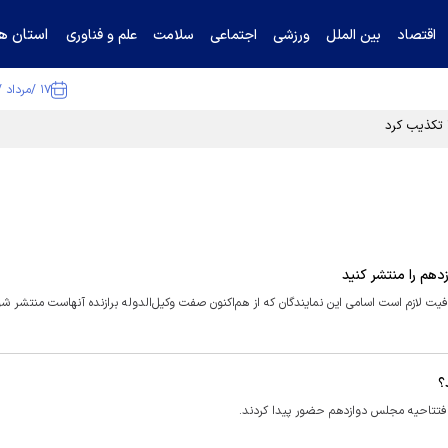
استان ها
اقتصاد
بین الملل
ورزشی
اجتماعی
سلامت
علم و فناوری
۱۷ /مرداد /۱۴۰۵
ا تکذیب کرد
دهم را منتشر کنید
ت لازم است اسامی این نمایندگان که از هم‌اکنون صفت وکیل‌الدوله برازنده آنهاست منتشر شو
؟
افتتاحیه مجلس دوازدهم حضور پیدا کردند.