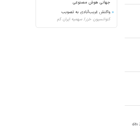
جهانی هوش مصنوعی
واکنش غریب‌آبادی به تصویب
کنوانسیون خزر/ سهمیه ایران کم
می‌شود؟!
علت افزایش رقم برخی قبوض آب در
تابستان
کشف ۳ کیلوگرم هروئین در اسکو
پلمب یک آبمیوه‌فروشی در تبریز
ستاره سابق پرسپولیس در آستانه
پیوستن به فجر
دلیل غیبت کاپیتان استقلال در بازی
دوستانه
حمایت تاجرنیا از رامین بعد از جدایی
از استقلال!
تجمع بازنشستگان فولاد اصفهان
 روی
آخرین وضعیت پرونده ساعدی‌نیا از