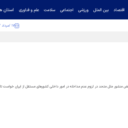
استان ها
اقتصاد
بین الملل
ورزشی
اجتماعی
سلامت
علم و فناوری
۱۷ /مرداد /۱۴۰۵
ا تکذیب کرد
قض منشور ملل متحد در لزوم عدم مداخله در امور داخلی کشور‌های مستقل از ایران خواست ت