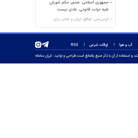
جمهوری اسلامی: صدور حکم شورش
علیه دولت قانونی، عادی نیست
ای‌بی‌سی: توافق ایران و عمان برای
بازگشایی تنگه هرمز ۶۰ روزه است
مقام آمریکایی: اجازه نمی‌دهیم ایران
در تنگه هرمز عوارض بگیرد
آب و هوا
اوقات شرعی
RSS
نیویورک‌تایمز: جنگ برنامه هسته‌ای
 استفاده از آن با ذکر منبع بلامانع است.
طراحی و تولید :
ایران سامانه
ایران را متوقف نکرده است
خروج یک میلیون کارگر از بازار کار/ نرخ
بیکاری ۷ درصدی واقعی نیست
رویترز: آمریکا فروش بیش از ۵۲۵۰
موشک پاتریوت به چند کشور عربی را
تائید کرد
هواشناسی ۱۴۰۵/۰۵/۱۷؛ هشدار رگبار
باران و رعدوبرق برای ۴ استان کشور
تشریح جزئیات صدور احکام
بازنشستگی