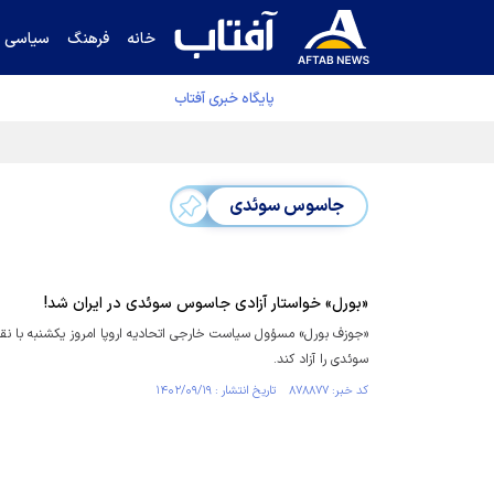
خانه
فرهنگ
سیاسی
پایگاه خبری آفتاب
دفتر رهبر انقلاب ادعای خرازی درباره پزشکیان ر
جاسوس سوئدی
«بورل» خواستار آزادی جاسوس سوئدی در ایران شد!
«جوزف بورل» مسؤول سیاست خارجی اتحادیه اروپا امروز یکشنبه با ن
سوئدی را آزاد کند.
کد خبر: ۸۷۸۸۷۷ تاریخ انتشار : ۱۴۰۲/۰۹/۱۹