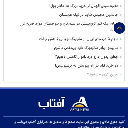
عقب‌نشینی الهلال از خرید بزرگ به خاطر پول!
جانشین مجیدی شاید در لیگ عربستان
سپاه:: یک تیم تروریستی در سیستان و بلوچستان مورد ضربه قرار
گرفت
سهم ۵ درصدی ایران از ماینینگ جهانی کاهش یافت
ساپینتو: برابر سالزبورگ باید بی‌نقص باشیم
چطور بدون دارو درد زانو را کاهش دهیم؟
دو خرید آزاد در راه پیوستن به پرسپولیس!
بنزین گران می‌شود؟
مسئولان صداوسیما چرا آمار مخاطبان برنامه‌های خود را محرمانه
کرده‌اند؟
تاجرنیا از پنجره استقلال قطع امید کرد؟
حرف‌های گزینه پرسپولیس و استقلال از تیم جدید!
جلسه مجلس در روز یکشنبه و دوشنبه در بستر فضای مجازی
کلیه حقوق مادی و معنوی این سایت محفوظ و متعلق به خبرگزاری آفتاب می‌باشد و
حسین پاکدل پس از ۳ دهه به اجرا بازمی‌گردد
استفاده از آن با ذکر منبع بلامانع است.