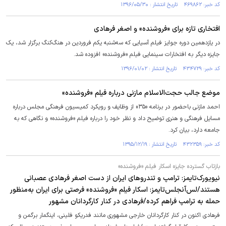
کد خبر: ۴۶۹۸۶۲ تاریخ انتشار : ۱۳۹۶/۰۵/۳۰
افتخاری تازه برای «فروشنده» و اصغر فرهادی
در یازدهمین دوره جوایز فیلم آسیایی که سه‌شنبه یکم فروردین در هنگ‌کنگ برگزار شد، یک
جایزه دیگر به افتخارات سینمایی فیلم «فروشنده» افزوده شد.
کد خبر: ۴۳۴۷۲۹ تاریخ انتشار : ۱۳۹۶/۰۱/۰۲
موضع جالب حجت‌الاسلام مازنی در‌باره فیلم «فروشنده»
احمد مازنی باحضور در برنامه «۳۵» از وظایف و رویکرد کمیسیون فرهنگی مجلس درباره
مسایل فرهنگی و هنری توضیح داد و نظر خود را درباره فیلم «فروشنده» و نگاهی که به
جامعه دارد، بیان کرد.
کد خبر: ۴۳۲۳۵۹ تاریخ انتشار : ۱۳۹۵/۱۲/۱۹
بازتاب گسترده جایزه اسکار فیلم «فروشنده»
نیویورک‌تایمز: ترامپ و تندروهای ایران از دست اصغر فرهادی عصبانی
هستند/لس‌آنجلس‌تایمز: اسکار فیلم «فروشنده» فرصتی برای ایران به‌منظور
حمله به ترامپ فراهم کرده/فرهادی در کنار کارگردانان مشهور
فرهادی اکنون در کنار کارگردانان خارجی مشهوری مانند فدریکو فلینی، اینگمار برگمن و