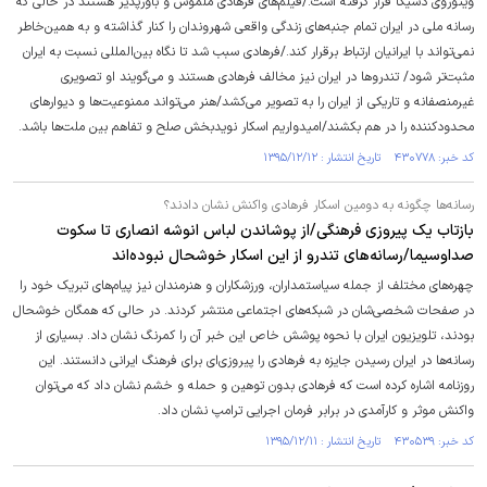
ویتوروی دسیکا قرار گرفته است./فیلم‌های فرهادی ملموس و باورپذیر هستند در حالی که
رسانه ملی در ایران تمام جنبه‌های زندگی واقعی شهروندان را کنار گذاشته و به همین‌خاطر
نمی‌تواند با ایرانیان ارتباط برقرار کند./فرهادی سبب شد تا نگاه بین‌المللی نسبت به ایران
مثبت‌تر شود/ تندروها در ایران نیز مخالف فرهادی هستند و می‌گویند او تصویری
غیر‌منصفانه و تاریکی از ایران را به تصویر می‌کشد/هنر می‌تواند ممنوعیت‌ها و دیوارهای
محدود‌کننده را در هم بکشند/امیدواریم اسکار نویدبخش صلح و تفاهم بین ملت‌ها باشد.
کد خبر: ۴۳۰۷۷۸ تاریخ انتشار : ۱۳۹۵/۱۲/۱۲
رسانه‌ها چگونه به دومین اسکار فرهادی واکنش نشان دادند؟
بازتاب یک پیروزی فرهنگی/از پوشاندن لباس انوشه‌ انصاری تا سکوت
صداوسیما/رسانه‌های تندرو از این اسکار خوشحال نبوده‌اند
چهره‌های مختلف از جمله سیاستمداران، ورزشکاران و هنرمندان نیز پیام‌های تبریک خود را
در صفحات شخصی‌شان در شبکه‌های اجتماعی منتشر کردند. در حالی که همگان خوشحال
بودند، تلویزیون ایران با نحوه پوشش خاص این خبر آن را کمرنگ نشان داد. بسیاری از
رسانه‌ها در ایران رسیدن جایزه به فرهادی را پیروزی‌ای برای فرهنگ ایرانی دانستند. این
روزنامه اشاره کرده است که فرهادی بدون توهین و حمله و خشم نشان داد که می‌توان
واکنش موثر و کارآمدی در برابر فرمان اجرایی ترامپ نشان داد.
کد خبر: ۴۳۰۵۳۹ تاریخ انتشار : ۱۳۹۵/۱۲/۱۱