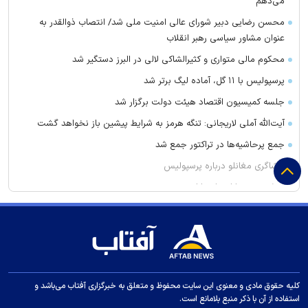
می‌دهم
محسن رضایی دبیر شورای عالی امنیت ملی شد/ انتصاب ذوالقدر به
عنوان مشاور سیاسی رهبر انقلاب
محکوم مالی متواری و کثیرالشاکی لالی در البرز دستگیر شد
پرسپولیس با ۱۱ گل، آماده لیگ برتر شد
جلسه کمیسیون اقتصاد هیئت دولت برگزار شد
آیت‌الله آملی لاریجانی: تنگه هرمز به شرایط پیشین باز نخواهد گشت
جمع پرحاشیه‌ها در تراکتور جمع شد
افشاگری مغانلو درباره پرسپولیس
دوشنبه؛ روز بارانی ارسباران
منصوریان به دنبال جذب مدافع سابق استقلال
‌نمی‌خواستند نکونام به تراکتور برود
رئیس سیمافیلم: آمار مخاطبان سریال‌های تلویزیونی ناامیدکننده
نیست
کلیه حقوق مادی و معنوی این سایت محفوظ و متعلق به خبرگزاری آفتاب می‌باشد و
بابک حمیدیان و الناز ملک در یک سریال جدید
استفاده از آن با ذکر منبع بلامانع است.