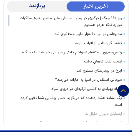
پربازدید
آخرین اخبار
روز ۱۶۱ جنگ | درگیری در یمن | سازمان ملل: منتظر نتایج مذاکرات
درباره تنگه هرمز هستیم
مدیرعامل توانیر: ۱۰ هزار ماینر جمع‌آوری شد
کشف گورستانی از افراد بالارتبه
رئیس‌جمهور: استعفاء نخواهم داد/ برخی می خواهند ما بجنگیم!
قیمت نفت کاهش یافت
ایرج در بیمارستان بستری شد
میزبانی استقلال در آسیا به امارات می‌رسد؟
حمله پهپادی به کشتی ترکیه‌ای در دریای سیاه
یک نشانه هشداردهنده که می‌گوید حس چشایی شما تغییر کرده
است
ارسباران میزبان مارال ها
آتش‌سوزی دستگاه خنک‌کننده در محدوده زیر پل عالی‌نسب تبریز