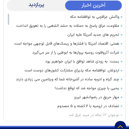
پربازدید
آخرین اخبار
واکنش عراقچی به توافقنامه مکه
مقاومت عراق پاسخ به حملات به حشد الشعبی را به تعویق انداخت
تحریم های جدید آمریکا علیه ایران
همتی: اقتصاد آمریکا با فشارها و ریسک‌های قابل توجهی مواجه است
شرکت آئروفلوت روسیه پرواز‌ها به ابوظبی را از سر می‌گیرد
بسنت: به زودی شاهد توافق با ایران خواهیم بود
اردوغان: توافقنامه مکه پذیرای مشارکت کشور‌های دوست است
چند گیاه و ادویه ساده در آشپزخانه شما که ویتامین سی زیادی دارند
یحیی با چیزی مواجه شد که توقع نداشت!
مهار حریق در رضوانشهر تبریز
تصادف در ارومیه با ۶ کشته و ۵ مصدوم
نوجوان ۱۲ ساله در میبد غرق شد
واکنش چین به موضوع همکاری با واشنگتآمریکا ن در زمینه امنیت