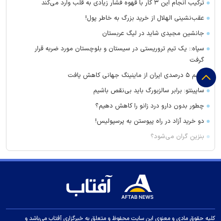
ترکیب انجام این ۳ کار با قهوه فشار زیادی به قلب وارد می‌کند
عقب‌نشینی الهلال از خرید بزرگ به خاطر پول!
جانشین مجیدی شاید در لیگ عربستان
سپاه:: یک تیم تروریستی در سیستان و بلوچستان مورد ضربه قرار
گرفت
سهم ۵ درصدی ایران از ماینینگ جهانی کاهش یافت
ساپینتو: برابر سالزبورگ باید بی‌نقص باشیم
چطور بدون دارو درد زانو را کاهش دهیم؟
دو خرید آزاد در راه پیوستن به پرسپولیس!
بنزین گران می‌شود؟
مسئولان صداوسیما چرا آمار مخاطبان برنامه‌های خود را محرمانه
کرده‌اند؟
تاجرنیا از پنجره استقلال قطع امید کرد؟
حرف‌های گزینه پرسپولیس و استقلال از تیم جدید!
جلسه مجلس در روز یکشنبه و دوشنبه در بستر فضای مجازی
کلیه حقوق مادی و معنوی این سایت محفوظ و متعلق به خبرگزاری آفتاب می‌باشد و