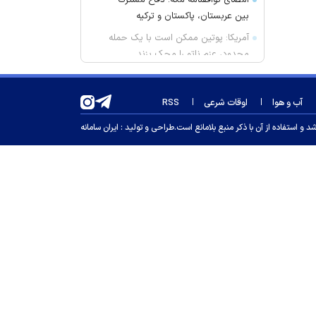
امضای توافقنامه مکه؛ دفاع مشترک
بین عربستان، پاکستان و ترکیه
آمریکا: پوتین ممکن است با یک حمله
محدود، عزم ناتو را محک بزند
پوتین و محمد بن زاید درباره اوضاع
منطقه گفت‌وگو کردند
آب و هوا
اوقات شرعی
RSS
چه کسی اخبار پرسپولیس را لو
 استفاده از آن با ذکر منبع بلامانع است.
طراحی و تولید :
ایران سامانه
می‌دهد؟
ویتامین C محافظ ماده خاکستری مغز
در سالمندان
خطیب جمعه تهران: دشمن شکست
مفتضحانه خورده و به التماس افتاده؛
ادبیات باخت را هم بلد نیست!/ شاهد
ترویج بی حیایی با سواستفاده از
شرایط جنگی هستیم
واکنش محمد مهاجری به اظهارات
جنجالی باقر خرازی: لباس دین را از تن
بیرون کنید