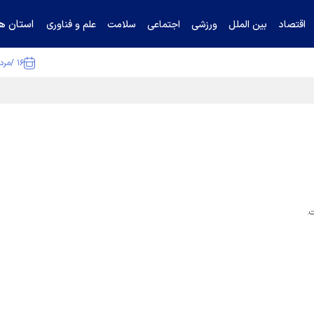
استان ها
اقتصاد
بین الملل
ورزشی
اجتماعی
سلامت
علم و فناوری
۱۶ /مرداد /۱۴۰۵
ا تکذیب کرد
.