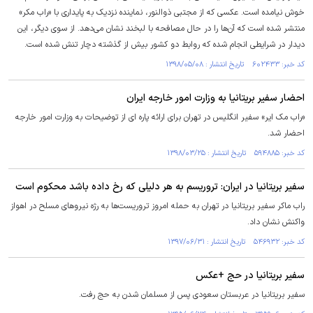
خوش نیامده است. عکسی که از مجتبی ذوالنور، نماینده نزدیک به پایداری با «راب مکر»
منتشر شده است که آن‌ها را در حال مصافحه با لبخند نشان می‌دهد. از سوی دیگر، این
دیدار در شرایطی انجام شده که روابط دو کشور بیش از گذشته دچار تنش شده است.
کد خبر: ۶۰۲۴۳۳ تاریخ انتشار : ۱۳۹۸/۰۵/۰۸
احضار سفیر بریتانیا به وزارت امور خارجه ایران
«راب مک ایر» سفیر انگلیس در تهران برای ارائه پاره ای از توضیحات به وزارت امور خارجه
احضار شد.
کد خبر: ۵۹۴۸۸۵ تاریخ انتشار : ۱۳۹۸/۰۳/۲۵
سفیر بریتانیا در ایران: تروریسم به هر دلیلی که رخ داده باشد محکوم است
راب ماکر سفیر بریتانیا در تهران به حمله امروز تروریست‌ها به رژه نیروهای مسلح در اهواز
واکنش نشان داد.
کد خبر: ۵۴۶۹۳۲ تاریخ انتشار : ۱۳۹۷/۰۶/۳۱
سفیر بریتانیا در حج +عکس
سفیر بریتانیا در عربستان سعودی پس از مسلمان شدن به حج رفت.