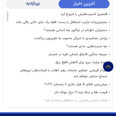
پربازدید
آخرین اخبار
قمصری کنسرت‌هایش را شروع کرد
بختیاری‌زاده ترکیب استقلال را بست؛ فقط یک جای خالی باقی ماند
دستیاران نکونام در تراکتور چه کسانی هستند؟
پژمان جمشیدی با سریال محبوب به تلویزیون برگشت
چه سردرد‌هایی جدی هستند؟
جریمه سنگین قاچاق شمش نقره در شبستر
وعده وزارت نیرو برای کاهش قطع برق
سردار قریشی: تصاویر جلسات رهبر انقلاب با فرماندهان نیرو‌های
مسلح منتشر خواهد شد
پیش‌بینی طلای ۵ هزار دلاری تا زمستان ۲۰۲۶
قیمت طلا و سکه چند؟/ نرخ حواله دلار
شماره رامین رضاییان در استقلال مصادره شد!
سحرخیزان مهاجم اول استقلال شد