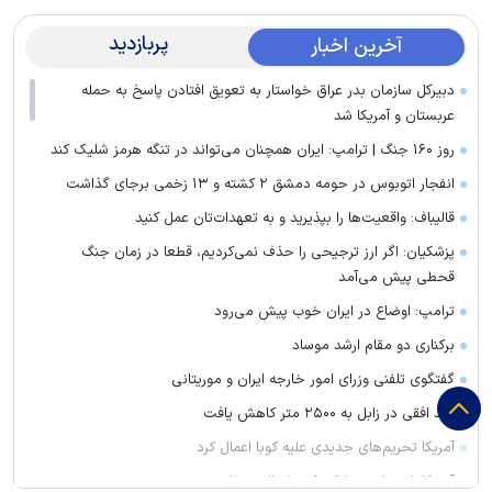
پربازدید
آخرین اخبار
دبیرکل سازمان بدر عراق خواستار به تعویق افتادن پاسخ به حمله
عربستان و آمریکا شد
روز ۱۶۰ جنگ | ترامپ: ایران همچنان می‌تواند در تنگه هرمز شلیک کند
انفجار اتوبوس در حومه دمشق ۲ کشته و ۱۳ زخمی برجای گذاشت
قالیباف: واقعیت‌ها را بپذیرید و به تعهدات‌تان عمل کنید
پزشکیان: اگر ارز ترجیحی را حذف نمی‌کردیم، قطعا در زمان جنگ
قحطی پیش می‌آمد
ترامپ: اوضاع در ایران خوب پیش می‌رود
برکناری دو مقام ارشد موساد
گفتگوی تلفنی وزرای امور خارجه ایران و موریتانی
دید افقی در زابل به ۲۵۰۰ متر کاهش یافت
آمریکا تحریم‌های جدیدی علیه کوبا اعمال کرد
آمریکا: از پرتاب موشکی کره شمالی مطلع هستیم