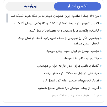
پربازدید
آخرین اخبار
روز ۱۶۰ جنگ | ترامپ: ایران همچنان می‌تواند در تنگه هرمز شلیک کند
انفجار اتوبوس در حومه دمشق ۲ کشته و ۱۳ زخمی برجای گذاشت
قالیباف: واقعیت‌ها را بپذیرید و به تعهدات‌تان عمل کنید
پزشکیان: اگر ارز ترجیحی را حذف نمی‌کردیم، قطعا در زمان جنگ
قحطی پیش می‌آمد
ترامپ: اوضاع در ایران خوب پیش می‌رود
برکناری دو مقام ارشد موساد
گفتگوی تلفنی وزرای امور خارجه ایران و موریتانی
دید افقی در زابل به ۲۵۰۰ متر کاهش یافت
آمریکا تحریم‌های جدیدی علیه کوبا اعمال کرد
آمریکا: از پرتاب موشکی کره شمالی مطلع هستیم
جزئیات طرح مجلس درباره تنگه هرمز
کویت دستور تعطیلی تنها مدرسه ایرانی را صادر کرد