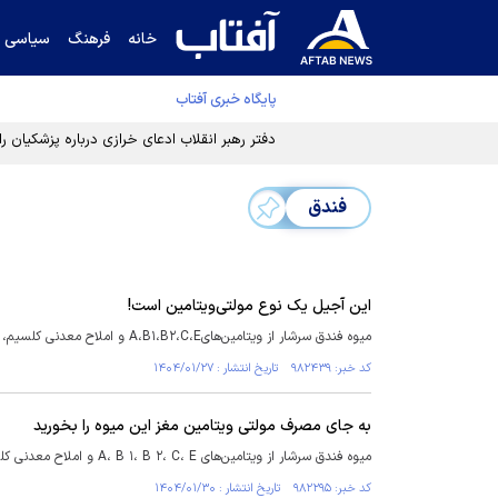
خانه
فرهنگ
سیاسی
پایگاه خبری آفتاب
دفتر رهبر انقلاب ادعای خرازی درباره پزشکیان ر
فندق
این آجیل یک نوع مولتی‌ویتامین است!
میوه فندق سرشار از ویتامین‌هایA،B۱،B۲،C،E و املاح معدنی کلسیم، فسفر، آهن، گوگرد، منیزیم، روی و پتاسیم است.
کد خبر: ۹۸۲۴۳۹ تاریخ انتشار : ۱۴۰۴/۰۱/۲۷
به جای مصرف مولتی ویتامین مغز این میوه را بخورید
میوه فندق سرشار از ویتامین‌های A، B ۱، B ۲، C، E و املاح معدنی کلسیم، فسفر، آهن، گوگرد، منیزیم، روی و پتاسیم است.
کد خبر: ۹۸۲۲۹۵ تاریخ انتشار : ۱۴۰۴/۰۱/۳۰