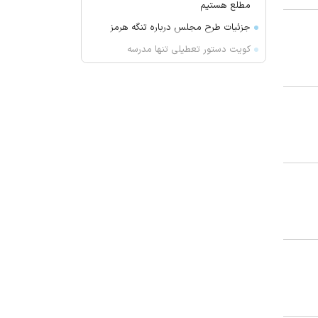
مطلع هستیم
جزئیات طرح مجلس درباره تنگه هرمز
کویت دستور تعطیلی تنها مدرسه
ایرانی را صادر کرد
ضرغامی: تغییر ریل، عین بصیرت است.
فرصت سوزی نکنیم
زنوزق؛ نگین پلکانی آذربایجان
جدیدترین فیلم مانی حقیقی در
جشنواره نیویورک
کلاهبرداری و پولشویی در قالب شرکت
مهاجرتی به کانادا
این درد‌ها را در سنین رشد کودکان
جدی بگیرید
سرپرست سابق استقلال مربی پیکان
شد
راز پخت کوفته تبریزی اصیل