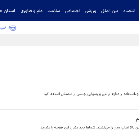
استان ها
اقتصاد
بین الملل
ورزشی
اجتماعی
سلامت
علم و فناوری
۱۶ /مرداد /۱۴۰۵
ا تکذیب کرد
 سوءاستفاده از منابع ایالتی و رسوایی جنسی از سمتش استعفا کرد.
م
 بالا اهالی مِین را می‌کشند. شماها باید دنبال این قضیه را بگیرید.