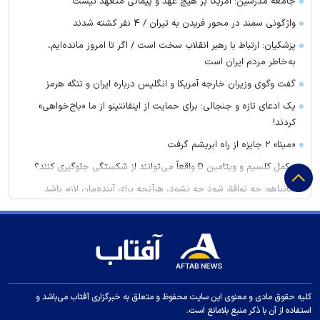
جامعه مدرسین: آمریکا بر هیچ عهد و پیمانی متعهد نیست
واژگونی سمند در محور فریدن به تیران / ۴ نفر کشته شدند
پزشکیان: ارتباط با رهبر انقلاب سخت است / اگر تا امروز مانده‌ایم،
به‌خاطر مردم ایران است
گفت وگوی وزیران خارجه آمریکا و انگلیس درباره ایران و تنگه هرمز
یک ادعای تازه و جنجالی؛ برای حمایت از اینفانتینو از ما «باج‌خواهی»
کردند!
«مینا» ۲ جایزه از راه ابریشم گرفت
مکمل کلسیم و ویتامین D واقعاً می‌توانند از شکستگی جلوگیری کنند؟
نتانیاهو: چه توافق شود چه نشود، هرآنچه برای آینده‌مان لازم باشد
انجام خواهیم داد
غریب آبادی: تفاهم ایران و عمان درباره ترتیبات تنگه هرمز در آستانه
نهایی شدن است
برنده واقعی تیم ملی در جام جهانی یک پرسپولیسی بود!
۵ تغییر ساده برای افزایش گردش خون در بدن
کلیه حقوق مادی و معنوی این سایت محفوظ و متعلق به خبرگزاری آفتاب می‌باشد و
پرسپولیس سرمربی تیم چهارم جدول را به خدمت گرفت
استفاده از آن با ذکر منبع بلامانع است.