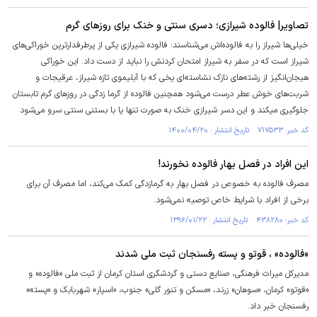
تصاویر| فالوده شیرازی؛ دسری سنتی و خنک برای روز‌های گرم
خیلی‌ها شیراز را به فالوده‌اش می‌شناسند؛ فالوده شیرازی یکی از پرطرفدارترین خوراکی‌های
شیراز است که در سفر به شیراز امتحان کردنش را نباید از دست داد. این خوراکی
هیجان‌انگیز از رشته‌های نازک نشاسته‌ای یخی که با آبلیموی تازه شیراز، عرقیجات و
شربت‌های خوش عطر درست می‌شود همچنین فالوده از گرما زدگی در روز‌های گرم تابستان
جلوگیری میکند و این دسر شیرازی خنک به صورت تنها یا با بستنی سنتی سرو می‌شود
کد خبر: ۷۱۷۵۳۳ تاریخ انتشار : ۱۴۰۰/۰۴/۲۰
این افراد در فصل بهار فالوده نخورند!
مصرف فالوده به خصوص در فصل بهار به گرمازدگی کمک می‌کند، اما مصرف آن برای
برخی از افراد با شرایط خاص توصیه نمی‌شود.
کد خبر: ۴۳۸۲۸۰ تاریخ انتشار : ۱۳۹۶/۰۱/۲۲
«فالوده» ، قوتو و پسته رفسنجان ثبت ملی شدند
مدیرکل میراث فرهنگی، صنایع دستی و گردشگری استان کرمان از ثبت ملی «فالوده» و
«قوتو» کرمان، «سوهان» زرند، «مسکن و تنور گلی» جنوب، «اسپار» شهربابک و «پسته»
رفسنجان خبر داد.