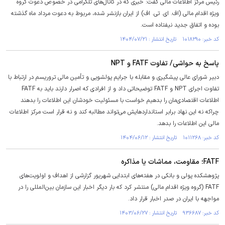
رئیس مرکز اطلاعات مالی گفت: خبری که در کانال‌های تلگرامی در خصوص دعوت گروه
ویژه اقدام مالی (اف. ای. تی. اف) از ایران بازنشر شده، مربوط به دعوت مرداد ماه گذشته
بوده و اتفاق جدید نیفتاده است.
کد خبر: ۱۰۱۸۲۹۰ تاریخ انتشار : ۱۴۰۴/۰۷/۲۱
پاسخ به حواشی/ تفاوت FATF و NPT
دبیر شورای عالی پیشگیری و مقابله با جرایم پولشویی و تأمین مالی تروریسم در ارتباط با
تفاوت اجرای NPT و FATF توضیحاتی داد و از افرادی که اصرار دارند باید به FATF
اطلاعات اقتصادی‌مان را بدهیم خواست با مسئولیت خودشان این اطلاعات را بدهند
چراکه نه این نهاد برابر استانداردهایش می‌تواند مطالبه کند و نه قرار است مرکز اطلاعات
مالی این اطلاعات را بدهد.
کد خبر: ۱۰۱۱۲۶۸ تاریخ انتشار : ۱۴۰۴/۰۶/۱۲
FATF؛ مقاومت، مماشات یا مذاکره
پژوهشکده پولی و بانکی در هفته‌های ابتدایی شهریور گزارشی از اهداف و اولویت‌های
FATF (گروه ویژه اقدام مالی) منتشر کرد که بار دیگر اخبار این سازمان بین‌المللی را در
مواجهه با ایران در صدر اخبار قرار داد.
کد خبر: ۹۳۶۶۸۷ تاریخ انتشار : ۱۴۰۳/۰۶/۲۷