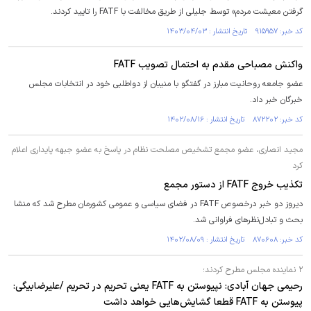
گرفتن معیشت مردم» توسط جلیلی از طریق مخالفت با FATF را تایید کردند.
کد خبر: ۹۱۵۹۵۷ تاریخ انتشار : ۱۴۰۳/۰۴/۰۳
واکنش مصباحی مقدم به احتمال تصویب FATF
عضو جامعه روحانیت مبارز در گفتگو با منیبان از دواطلبی خود در انتخابات مجلس
خبرگان خبر داد.
کد خبر: ۸۷۲۲۰۲ تاریخ انتشار : ۱۴۰۲/۰۸/۱۶
مجید انصاری، عضو مجمع تشخیص مصلحت نظام در پاسخ به عضو جبهه پایداری اعلام
کرد
تکذیب خروج FATF از دستور مجمع
دیروز دو خبر درخصوص FATF در فضای سیاسی و عمومی کشورمان مطرح شد که منشا
بحث و تبادل‌نظر‌های فراوانی شد.
کد خبر: ۸۷۰۶۰۸ تاریخ انتشار : ۱۴۰۲/۰۸/۰۹
۲ نماینده مجلس مطرح کردند؛
رحیمی جهان آبادی: نپیوستن به FATF یعنی تحریم در تحریم /علیرضابیگی:
پیوستن به FATF قطعا گشایش‌هایی خواهد داشت