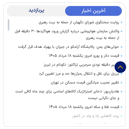
پربازدید
آخرین اخبار
روایت سخنگوی شورای نگهبان از حمله به بیت رهبری
واکنش سازمان هواپیمایی درباره گزارش ورود هواگرد‌ها ٣٠ دقیقه قبل
از حمله به بیت رهبری
حوثی‌های یمن: پالایشگاه آرامکو در جیزان با پهپاد هدف قرار گرفت
قیمت دلار و یورو امروز یکشنبه ۱۸ مرداد ۱۴۰۵
تغییر دقیقه نودی سرمربی تراکتور؛ نکونام در تبریز
برزیل برای نقل‌ و انتقال رمزارز‌ها حد و مرز تعیین کرد
تغییر عجیب میانگین قیمت مسکن در تهران
هادیان‌پور: ذخایر استراتژیک کالا‌های اساسی برای چند ماه کافی است
و جای نگرانی نیست
قیمت طلا و سکه امروز یکشنبه ۱۸ مرداد ۱۴۰۵
روند کاهشی زاد و ولد در کشور
سقوط بالگرد در برزیل با ۴ کشته