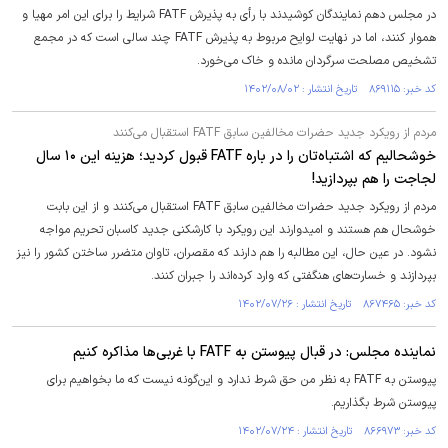
در مجلس دهم نمایندگان کوشیدند با رأی به پذیرش FATF شرایط را برای این امر مهیا و
هموار کنند، اما در نهایت لوایح مربوط به پذیرش FATF چند سالی است که در مجمع
تشخیص مصلحت سرگردان مانده و خاک می‌خورد.
کد خبر: ۸۶۹۱۱۵ تاریخ انتشار : ۱۴۰۲/۰۸/۰۲
مردم از رویکرد جدید حضرات مخالفین سابق FATF استقبال می‌کنند
خوشحالیم که اشتباه‌تان را در باره FATF قبول کردید؛ هزینه این ۱۰ سال
لجاجت را هم بپردازید!
مردم از رویکرد جدید حضرات مخالفین سابق FATF استقبال می‌کنند و از این بابت
خوشحال هم هستند و امیدوارند این رویکرد با کارشکنی جدید کاسبان تحریم مواجه
نشود. در عین حال، این مطالبه را هم دارند که مقصران، تاوان متضرر ساختن کشور را نیز
بپردازند و خسارت‌های هنگفتی که وارد کرده‌اند را جبران کنند.
کد خبر: ۸۶۷۴۶۵ تاریخ انتشار : ۱۴۰۲/۰۷/۲۶
نماینده مجلس: در قبال پیوستن به FATF با غربی‌ها مذاکره کنیم
پیوستن به FATF به نظر من حق شرط ندارد و این‌گونه نیست که ما بخواهیم برای
پیوستن شرط بگذاریم.
کد خبر: ۸۶۶۹۷۳ تاریخ انتشار : ۱۴۰۲/۰۷/۲۴