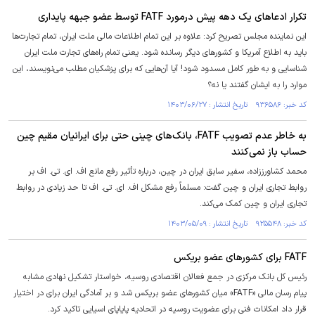
تکرار ادعا‌های یک دهه پیش درمورد FATF توسط عضو جبهه پایداری
این نماینده مجلس تصریح کرد: علاوه بر این تمام اطلاعات مالی ملت ایران، تمام تجارت‌ها
باید به اطلاع آمریکا و کشور‌های دیگر رسانده شود. یعنی تمام راه‌های تجارت ملت ایران
شناسایی و به طور کامل مسدود شود! آیا آن‌هایی که برای پزشکیان مطلب می‌نویسند، این
موارد را به ایشان گفتند یا نه؟
کد خبر: ۹۳۶۵۸۶ تاریخ انتشار : ۱۴۰۳/۰۶/۲۷
به خاطر عدم تصویب FATF، بانک‌های چینی حتی برای ایرانیان مقیم چین
حساب باز نمی‌کنند
محمد کشاورززاده، سفیر سابق ایران در چین، درباره تأثیر رفع مانع اف. ای. تی. اف بر
روابط تجاری ایران و چین گفت: مسلماً رفع مشکل اف. ای. تی. اف تا حد زیادی در روابط
تجاری ایران و چین کمک می‌کند.
کد خبر: ۹۲۵۵۴۸ تاریخ انتشار : ۱۴۰۳/۰۵/۰۹
FATF برای کشور‌های عضو بریکس
رئیس کل بانک مرکزی در جمع فعالان اقتصادی روسیه، خواستار تشکیل نهادی مشابه
پیام رسان مالی «FATF» میان کشورهای عضو بریکس شد و بر آمادگی ایران برای در اختیار
قرار داد امکانات فنی برای عضویت روسیه در اتحادیه پایاپای اسیایی تاکید کرد.