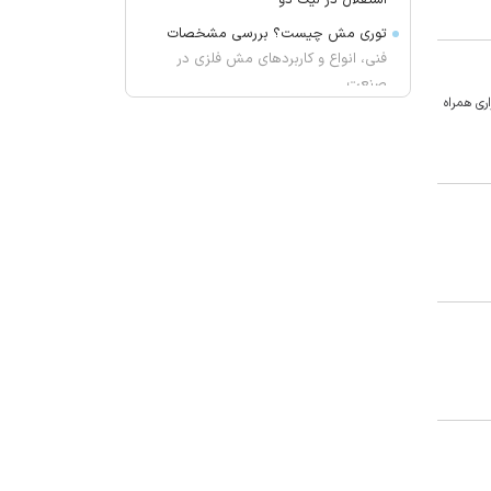
استقلال در لیگ دو
توری مش چیست؟ بررسی مشخصات
فنی، انواع و کاربردهای مش فلزی در
صنعت
ری همراه
کلاهبرداری ۱۰۰ میلیاردی با وعده فروش
لوازم خانگی ارزان برای تهیه جهیزیه
سخنگوی وزارت کشور: دولت فعلا
برنامه‌ای برای ورود اتوبوس‌های کارکرده
خارجی ندارد
چرا خوانندگان رمان پرفروش "بامداد
خمار" سریال نرگس آبیار را دوست
ندارند؟
دومین اتفاق مهم برای نکونام در یک
روز!
مسی با جت شخصی در مراسم تدفین
پدر
توصیه‌های طب سنتی برای تقویت مو