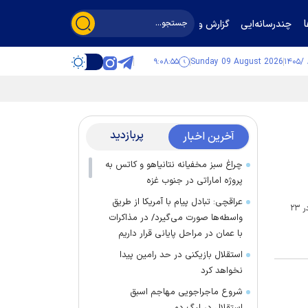
چندرسانه‌ایی
گزارش و گفت‌وگو
۹:۰۸:۵۶
Sunday 09 August 2026
پربازدید
آخرین اخبار
چراغ سبز مخفیانه نتانیاهو و کاتس به
پروژه اماراتی در جنوب غزه
عراقچی: تبادل پیام با آمریکا از طریق
ستاد فرماندهی مرکزی نیرو‌های آمریکایی در منطقه موسوم به سنتکام گزارش‌ها درباره حمله نیرو‌های آمریکایی به یک انبار گندم در هویزه واقع در استان خوزستان ایران در ۲۳
واسطه‌ها صورت می‌گیرد/ در مذاکرات
با عمان در مراحل پایانی قرار داریم
استقلال بازیکنی در حد رامین پیدا
نخواهد کرد
شروع ماجراجویی مهاجم اسبق