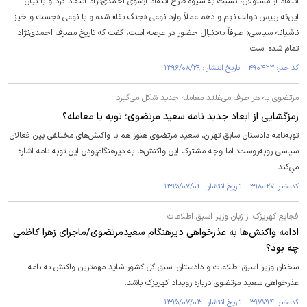
انتقاد از مسئولان، نسبت به شیوه طرح انتقاد ازسوی احمدی‌نژاد انتقاد کرد و با بیان
این‌که رییس دولت نهم و دهم عملاً وارد نوعی «جنگ بقا» شده و با نوعی «جست و خیز
ناشیانه سیاسی» صرفاً به‌دنبال حضور در عرصه است، گفت که تاریخ مصرف احمدی‌نژاد
تمام شده است.
کد خبر: ۴۹۰۴۲۳ تاریخ انتشار : ۱۳۹۶/۰۸/۲۹
مرتضوی به هر طرف می‌غلتد معامله جدید شکل می‌گیرد
رمزگشایی از ابعاد جدید نامه سعید مرتضوی؛ توبه يا معامله؟
توبه‌نامه دادستان سابق تهران، سعید مرتضوی هنوز هم با واکنش‌های مختلفی بین فعالان
سیاسی روبه‌روست؛ اما وجه مشترک این واکنش‌ها به دیرهنگام‌بودن این توبه نامه اشاره
مي‌كند.
کد خبر: ۳۹۸۰۲۷ تاریخ انتشار : ۱۳۹۵/۰۷/۰۴
فجایع کهریزک از زبان وزیر اسبق اطلاعات
ادامه واکنش‌ها به عذرخواهی دیرهنگام سعیدمرتضوی/ماجرای زهرا کاظمی
چه بود؟
سخنان وزیر اسبق اطلاعات و دادستان اسبق کل کشور شاید مهم‌ترین واکنش به نامه
عذرخواهی سعید مرتضوی درباره رویداد کهریزک باشد.
کد خبر: ۳۹۷۷۹۴ تاریخ انتشار : ۱۳۹۵/۰۷/۰۳