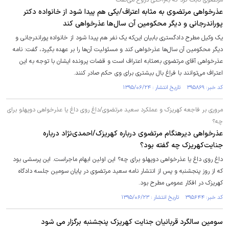
مرتضوی ثابت کرد که به‌راحتی دروغ می‌گفت
عذرخواهی مرتضوی به مثابه اعتراف/یکی هم پیدا شود از خانواده دکتر
پوراندرجانی و دیگر محکومین آن سال‌ها عذرخواهی کند
یک وکیل مطرح دادگستری بابیان این‌که یک نفر هم پیدا شود از خانواده پوراندرجانی و
دیگر محکومین آن سال‌ها عذرخواهی کند و مسئولیت آن‌ها را بر عهده بگیرد، گفت: نامه
عذرخواهی آقای مرتضوی به‌مثابه اعتراف است و قضات پرونده ایشان با توجه به این
اعتراف می‌توانند با فراغ بال بیشتری برای وی حکم صادر کنند.
کد خبر: ۳۹۵۸۶۹ تاریخ انتشار : ۱۳۹۵/۰۶/۲۴
مروری بر فاجعه کهریزک و عملکرد سعید مرتضوی/داغ روی داغ یا عذرخواهی دوپهلو برای
چه؟
عذرخواهی دیرهنگام مرتضوی درباره کهریزک/احمدی‌نژاد درباره
جنایت‌کهریزک چه گفته بود؟
داغ روی داغ یا عذرخواهی دوپهلو برای چه؟ این اولین ابهام ماجراست. این پرسشی بود
که از روز پنجشنبه و پس از انتشار نامه سعید مرتضوی در پایان سومین جلسه دادگاه
کهریزک در افکار عمومی مطرح بود.
کد خبر: ۳۹۵۶۴۴ تاریخ انتشار : ۱۳۹۵/۰۶/۲۳
سومین سالگرد قربانیان جنایت کهریزک پنجشنبه برگزار می شود