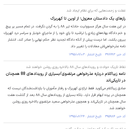
غفلت و زحمت‌هايی كه براي نظام ايجاد شد
رازهای یک دادستان معزول؛ از اوين تا كهريزک
در اين هفت سال هرگز مسووليت حادثه تير ٨٨ را به گردن نگرفت. در تمام مسير پر پيچ
و خم دادگاه بهانه‌هاي زيادي را تراشيد تا پاي خود را از ماجراي خونبار و سراسر درد كهريزك
بيرون بكشد، اما درست پيش از آنكه دادگاه تجديد نظر حكم نهايي را صادر كند، انتشار
نامه عذرخواهي‌اش معادلات را تغيير داد.
کد خبر: ۳۹۷۷۹۳ تاریخ انتشار : ۱۳۹۵/۰۷/۰۳
نقاط تاریک حوادث و رویدادهای سال ۸۸ بالاخره روزی روشن خواهند شد
نامه زیباکلام درباره عذرخواهی مرتضوی/بسیاری از رویدادهای 88 همچنان
در تاریکی‌اند
صادق زیباکلام می‌گوید فقط تراژدی کهریزک و رفتار مأموران با بازداشت‌شدگان نیست که
همچنان در پرده ابهام قرار دارد، بلکه بسیاری از رویدادهای سال ۸۸ بعد از گذشت هفت
سال همچنان در تاریکی‌اند و همچون عذرخواهی سعید مرتضوی بالاخره روزی روشن
خواهند شد.
کد خبر: ۳۹۵۹۸۴ تاریخ انتشار : ۱۳۹۵/۰۶/۲۴