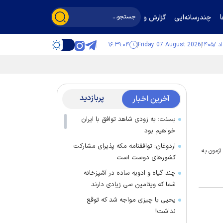
چندرسانه‌ایی
گزارش و گفت‌وگو
۱۶:۳۹:۰۴
Friday 07 August 2026
پربازدید
آخرین اخبار
بسنت: به زودی شاهد توافق با ایران
خواهیم بود
اردوغان: توافقنامه مکه پذیرای مشارکت
جشنبه 25 شهریورماه از طریق سایت آزمون به
کشور‌های دوست است
چند گیاه و ادویه ساده در آشپزخانه
شما که ویتامین سی زیادی دارند
یحیی با چیزی مواجه شد که توقع
نداشت!