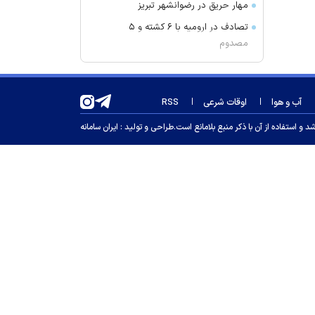
مهار حریق در رضوانشهر تبریز
تصادف در ارومیه با ۶ کشته و ۵
مصدوم
نوجوان ۱۲ ساله در میبد غرق شد
واکنش چین به موضوع همکاری با
آب و هوا
اوقات شرعی
RSS
واشنگتآمریکا ن در زمینه امنیت
تاکید عراق بر پیشبرد موضوع انحصار
 استفاده از آن با ذکر منبع بلامانع است.
طراحی و تولید :
ایران سامانه
سلاح در دست دولت
ترکیه و عربستان درباره «توافقنامه
امنیتی مکه» چه گفتند؟
حضور اهالی سینما در بزرگداشت مریم
همتیان
گودبرداری مرگبار در ورامین؛ یک نفر
جان باخت
پایان تماس‌های تبلیغاتی مزاحم در
فرانسه