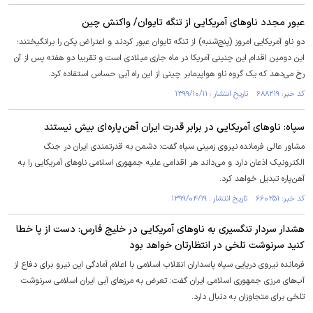
عبور مجدد ناوهای آمریکایی از تنگه تایوان/ واکنش چین
دو ناو آمریکایی امروز (پنج‌شنبه) از تنگه تایوان عبور کردند و اعتراض پکن را برانگیختند؛
این دومین اقدام این چنینی آمریکا در ماه جاری میلادی است و تقریبا دو هفته پس از آن
رخ می‌دهد که یک گروه ناو هواپیمابر چینی از این راه آبی حساس استفاده کرد.
کد خبر: ۶۸۸۲۱۹ تاریخ انتشار : ۱۳۹۹/۱۰/۱۱
سپاه: ناوهای آمریکایی در برابر قدرت ایران آهن پاره ای بیش نیستند
مشاور عالی فرمانده نیروی زمینی سپاه گفت: دشمن به قدرتمندی ایران در جنگ
الکترونیک اذعان دارد و می داند هر اقدامی علیه جمهوری اسلامی ناوهای آمریکایی را به
آهن پاره تبدیل خواهد کرد.
کد خبر: ۶۶۰۲۵۱ تاریخ انتشار : ۱۳۹۹/۰۴/۱۹
هشدار سردار تنگسیری به ناوهای آمریکایی در خلیج فارس: دست از پا خطا
کنید سرنوشت تلخی در انتظارتان خواهد بود
فرمانده نیروی دریایی سپاه پاسداران انقلاب اسلامی با اعلام آمادگی این نیرو برای دفاع از
آب‌های مرزی جمهوری اسلامی ایران گفت: تعرض به مرزهای آبی ایران اسلامی سرنوشت
تلخی برای متجاوزان به دنبال دارد.