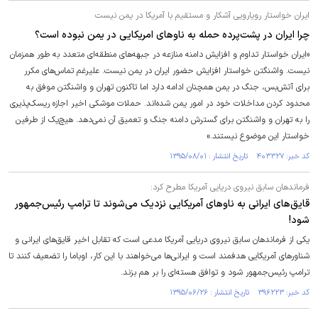
ایران خواستار رویارویی آشکار و مستقیم با آمریکا در یمن نیست
چرا ایران در پشت‌پرده حمله به ناوهای امریکایی در یمن نبوده است؟
«ایران خواستار تداوم و افزایش دامنه منازعه در جبهه‌های منطقه‌ای متعدد به طور همزمان
نیست. واشنگتن خواستار افزایش حضور ایران در یمن نیست. علیرغم تماس‌های مکرر
برای آتش‌بس، جنگ در یمن همچنان ادامه دارد اما تاکنون تهران و واشنگتن موفق به
محدود کردن مداخلات خود در امور یمن شده‌اند. حملات موشکی اخیر اجازه ریسک‌پذیری
را به تهران و واشنگتن برای گسترش دامنه جنگ و تعمیق آن نمی‌دهد. هیچ‌یک از طرفین
خواستار این موضوع نیستند.»
کد خبر: ۴۰۳۳۲۷ تاریخ انتشار : ۱۳۹۵/۰۸/۰۱
فرماندهان سابق نیروی دریایی آمریکا مطرح کرد:
قایق‌های ایرانی به ناوهای آمریکایی نزدیک می‌شوند تا ترامپ رئیس‌جمهور
شود!
یکی از فرماندهان سابق نیروی دریایی آمریکا مدعی است که تقابل اخیر قایق‌های ایرانی و
شناورهای آمریکایی هدفمند است و ایرانی‌ها می‌خواهند با این کار، اوباما را تضعیف کنند تا
ترامپ رئیس‌جمهور شود و توافق هسته‌ای را بر هم بزند.
کد خبر: ۳۹۶۲۲۳ تاریخ انتشار : ۱۳۹۵/۰۶/۲۶