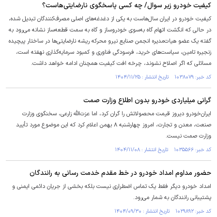
کیفیت خودرو زیر سوال/ چه کسی پاسخگوی نارضایتی‌هاست؟
کیفیت خودرو در ایران سال‌هاست به یکی از دغدغه‌های اصلی مصرف‌کنندگان تبدیل شده،
در حالی که انگشت اتهام گاه به‌سوی خودروساز و گاه به سمت قطعه‌ساز نشانه می‌رود به
گفته یک عضو هیات‌مدیره انجمن صنایع نیرو محرکه ریشه نارضایتی‌ها در ساختار پیچیده
زنجیره تامین، سیاست‌های خرید، فرسودگی فناوری و کمبود سرمایه‌گذاری نهفته است،
مسائلی که اگر اصلاح نشوند، چرخه افت کیفیت همچنان ادامه خواهد داشت.
کد خبر: ۱۰۳۸۰۷۹ تاریخ انتشار : ۱۴۰۴/۱۱/۲۵
گرانی میلیاردی خودرو بدون اطلاع وزارت صمت
ایران‌خودرو دیروز قیمت محصولاتش را گران کرد، اما عزت‌الله زارعی، سخنگوی وزارت
صنعت، معدن و تجارت، امروز چهارشنبه ۸ بهمن اعلام کرد که این موضوع مورد تأیید
وزارت صمت نیست.
کد خبر: ۱۰۳۵۵۶۶ تاریخ انتشار : ۱۴۰۴/۱۱/۰۸
حضور مداوم امداد خودرو در خط مقدم خدمت رسانی به رانندگان
امداد خودرو دیگر فقط یک تماس اضطراری نیست بلکه بخشی از جریان دائمی ایمنی و
پشتیبانی رانندگان به شمار می‌رود.
کد خبر: ۱۰۲۹۸۹۲ تاریخ انتشار : ۱۴۰۴/۰۹/۳۰