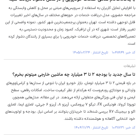
با افزایش تمایل کاربران به استفاده از سرویس‌های مبتنی بر محل و کاهش وابستگی به
مراجعه حضوری، مدل دریافت خدمات در حوزه‌های مختلف در سال‌های اخیر تغییرات
قابل توجهی داشته است. تهران به‌عنوان پرجمعیت‌ترین شهر کشور، نمونه واضحی از این
تغییر رفتار است؛ شهری که در آن ترافیک، کمبود زمان و محدودیت دسترسی به
تعمیرگاه‌های تخصصی، دریافت خدمات خودرویی را برای بسیاری از رانندگان دشوار کرده
است.
کد خبر: ۱۰۴۸۹۴۹ تاریخ انتشار : ۱۴۰۵/۰۲/۲۴
تبلیغات
تا سال جدید با بودجه ۲ تا ۳ میلیارد چه ماشین خارجی میتونم بخرم؟
در بازه قیمتی ۲ تا ۳ میلیارد تومان، بازار خودرو ایران با تنوعی از سدان‌ها و کراس‌اوور‌های
وارداتی و مونتاژی روبه‌روست که هرکدام از نظر کیفیت ساخت، امکانات رفاهی، سطح
ایمنی و توان فنی ویژگی‌های متفاوتی ارائه می‌دهند. در این مقاله، مدل‌هایی همچون
تویوتا کرولا، فونیکس FX، تیگو ۷ پرومکس، آریزو ۸، آریزو ۶ جی‌تی، لاماری ایما، لاماری
اکو و بیجینگ X۷ بررسی شده‌اند تا خریداران بتوانند بر اساس نیاز، بودجه و اولویت‌های
خود انتخابی آگاهانه و هوشمندانه داشته باشند.
کد خبر: ۱۰۳۸۷۳۱ تاریخ انتشار : ۱۴۰۴/۱۱/۲۹