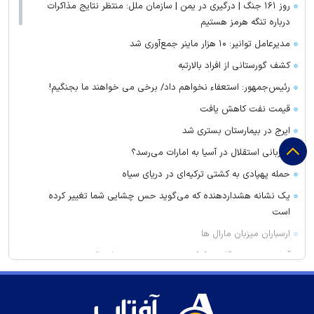
روز ۱۶۱ جنگ | درگیری در یمن | سازمان ملل: منتظر نتایج مذاکرات
درباره تنگه هرمز هستیم
مدیرعامل توانیر: ۱۰ هزار ماینر جمع‌آوری شد
کشف گورستانی از افراد بالارتبه
رئیس‌جمهور: استعفاء نخواهم داد/ برخی می خواهند ما بجنگیم!
قیمت نفت کاهش یافت
ایرج در بیمارستان بستری شد
میزبانی استقلال در آسیا به امارات می‌رسد؟
حمله پهپادی به کشتی ترکیه‌ای در دریای سیاه
یک نشانه هشداردهنده که می‌گوید حس چشایی شما تغییر کرده
است
ارسباران میزبان مارال ها
آتش‌سوزی دستگاه خنک‌کننده در محدوده زیر پل عالی‌نسب تبریز
واکنش بقائی به سخنان ترامپ
وزیر خزانه داری آمریکا: در دو سال آینده تنگه هرمز بی‌اهمیت خواهد