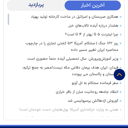
پربازدید
آخرین اخبار
همکاری صربستان و اسرائیل در ساخت کارخانه تولید پهپاد
هشدار درباره آینده تالاب‌های خزر
چرا اینترنت ۵ G بهتر از ۴ G است؟
روز ۱۶۲ جنگ | سنتکام: آمریکا ۵۳ کشتی تجاری را در چارچوب
محاصره ایران تغییر مسیر داده
وزیر آموزش‌وپرورش: سال تحصیلی آینده حتماً حضوری است
فیدان: ایران هدف پیمان دفاعی مکه نیست/مصر به جمع ترکیه،
عربستان و پاکستان می پیوندد
سفر فرمانده سنتکام به تل آویو
انتقاد جامعه روحانیت مبارز از باقر خرازی
کوروش اژدهاکش پرسپولیسی شد
همتی به وزارت خزانه‌داری آمریکا: پول‌هایمان دست خودمان است!
لبنان یک افسر عالی رتبه ارتش حکومت بشار اسد را دستگیر کرد
سرمایه‌گذاری ۱.۳ میلیارد دلاری امارات برای توسعه ناوگان نفت و گاز