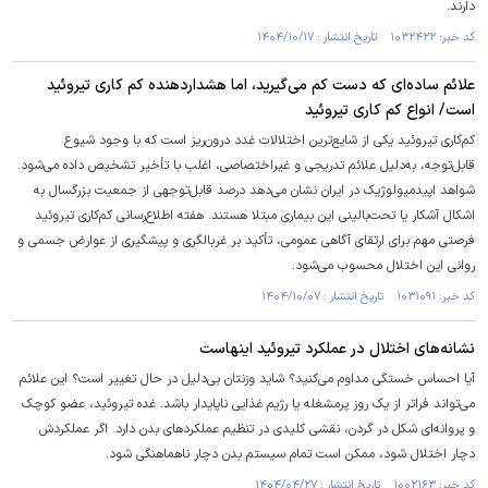
دارند.
کد خبر: ۱۰۳۲۴۲۲ تاریخ انتشار : ۱۴۰۴/۱۰/۱۷
علائم ساده‌ای که دست کم می‌گیرید، اما هشداردهنده کم کاری تیروئید
است/ انواع کم کاری تیروئید
کم‌کاری تیروئید یکی از شایع‌ترین اختلالات غدد درون‌ریز است که با وجود شیوع
قابل‌توجه، به‌دلیل علائم تدریجی و غیراختصاصی، اغلب با تأخیر تشخیص داده می‌شود.
شواهد اپیدمیولوژیک در ایران نشان می‌دهد درصد قابل‌توجهی از جمعیت بزرگسال به
اشکال آشکار یا تحت‌بالینی این بیماری مبتلا هستند. هفته اطلاع‌رسانی کم‌کاری تیروئید
فرصتی مهم برای ارتقای آگاهی عمومی، تأکید بر غربالگری و پیشگیری از عوارض جسمی و
روانی این اختلال محسوب می‌شود.
کد خبر: ۱۰۳۱۰۹۱ تاریخ انتشار : ۱۴۰۴/۱۰/۰۷
نشانه‌های اختلال در عملکرد تیروئید اینهاست
آیا احساس خستگی مداوم می‌کنید؟ شاید وزنتان بی‌دلیل در حال تغییر است؟ این علائم
می‌تواند فراتر از یک روز پرمشغله یا رژیم غذایی ناپایدار باشد. غده تیروئید، عضو کوچک
و پروانه‌ای شکل در گردن، نقشی کلیدی در تنظیم عملکرد‌های بدن دارد. اگر عملکردش
دچار اختلال شود، ممکن است تمام سیستم بدن دچار ناهماهنگی شود.
کد خبر: ۱۰۰۲۱۶۳ تاریخ انتشار : ۱۴۰۴/۰۴/۲۷