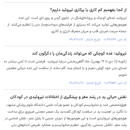
از کجا بفهمیم کم کاری یا پرکاری تیروئید داریم؟
تیروئید غده‌ای کوچک و پروانه‌ای‌شکل در جلوی گردن و روی نای است. این غده
هورمون‌هایی تولید می‌کند که بسیاری از فرآیند‌های سوخت‌وساز بدن را تنظیم می‌کنند؛ از
جمله سرعت ضربان قلب و میزان مصرف انرژی و کالری.
کد خبر: ۱۰۳۶۸۴۴ تاریخ انتشار : ۱۴۰۴/۱۱/۱۶
تیروئید؛ غده کوچکی که می‌تواند زندگی‌مان را دگرگون کند
ژانویه (۱۱ دی تا ۱۲ بهمن)، ماه آگاهی‌بخشی درباره تیروئید، فرصتی است تا کمی بیشتر به
صدای بدن خود گوش دهیم و با انجام چند گام ساده، از سلامت این غده حیاتی مطمئن
شویم.
کد خبر: ۱۰۳۲۸۵۲ تاریخ انتشار : ۱۴۰۴/۱۰/۲۱
نقش حیاتی ید در رشد مغز و پیشگیری از اختلالات تیروئیدی در کودکان
فوق‌تخصص غدد و متابولیسم کودکان و عضو هیأت علمی دانشگاه علوم پزشکی مشهد،
با تأکید بر اهمیت ید در سلامت کودکان گفت:ید یک عنصر معدنی ضروری برای ساخت
هورمون‌های تیروئیدی است و این هورمون‌ها از دوران جنینی تا پایان عمر، نقش اساسی در
رشد مغز، تکامل جسمی، یادگیری، تنظیم متابولیسم و عملکرد طبیعی اندام‌های بدن