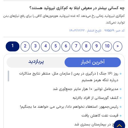
چه کسانی بیشتر در معرض ابتلا به کم‌کاری تیروئید هستند؟
کم‌کاری تیروئید زمانی رخ می‌دهد که غده تیروئید هورمون‌های کافی را برای رفع نیاز‌های بدن
تولید نمی‌کند.
کد خبر: ۹۷۵۵۲۹ تاریخ انتشار : ۱۴۰۳/۱۲/۲۲
1
2
3
4
5
6
7
8
9
10
>
پربازدید
آخرین اخبار
روز ۱۶۱ جنگ | درگیری در یمن | سازمان ملل: منتظر نتایج مذاکرات
درباره تنگه هرمز هستیم
مدیرعامل توانیر: ۱۰ هزار ماینر جمع‌آوری شد
کشف گورستانی از افراد بالارتبه
رئیس‌جمهور: استعفاء نخواهم داد/ برخی می خواهند ما بجنگیم!
قیمت نفت کاهش یافت
ایرج در بیمارستان بستری شد