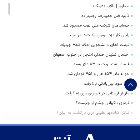
تصاویر | تالاب «عینک»
تأیید قتل حمیدرضا رجب‌زاده
حساب‌های شرکت ملی نفت مسدود شد
پایان کار دزد موتورسیکلت‌ها در مرند
قیمت غذای دانشجویی اعلام شد+ جزئیات
احتمال شنیدن صدای انفجار در جنوب اصفهان
قیمت نفت برنت به ۸۳ دلار رسید
حواله دلار ۱۵۴ هزار و ۴۵۱ تومان شد
نرخ سود بین‌بانکی بالا رفت
مازیار لرستانی در تلویزیون پروژه گرفت
قرمزی ناگهانی چشم از چیست؟
تلاش شادمهر عقیلی برای بازگشت به ایران؟
ولتاژ ایده‌آل باتری خودرو چقدر است؟
مهار آتش در اطراف غار هامپوئیل مراغه